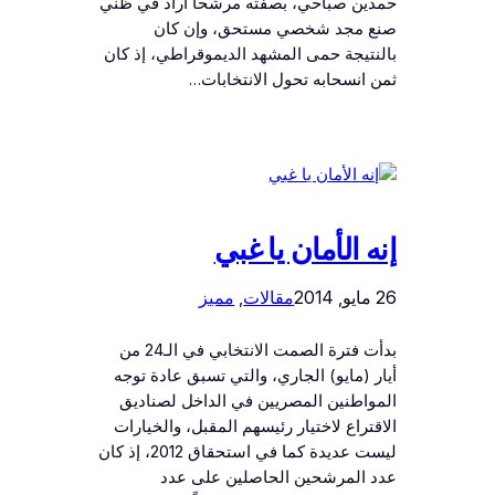
حمدين صباحي، بصفته مرشحاً أراد في ظني
صنع مجد شخصي مستحق، وإن كان
بالنتيجة حمى المشهد الديموقراطي، إذ كان
ثمن انسحابه تحول الانتخابات…
إنه الأمان يا غبي
26 مايو, 2014
مقالات
, 
مميز
بدأت فترة الصمت الانتخابي في الـ24 من
أيار (مايو) الجاري، والتي تسبق عادة توجه
المواطنين المصريين في الداخل لصناديق
الاقتراع لاختيار رئيسهم المقبل، والخيارات
ليست عديدة كما في استحقاق 2012، إذ كان
عدد المرشحين الحاصلين على عدد