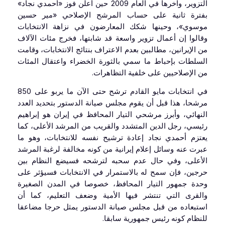
التزوير، وآخرها في العام 2009 حين أعلن فوز «أحمدي نجاد»
بفترة ثانية على حساب المرشح الإصلاحي «مير حسين
موسوي»، وحينها شكك المعارضون في نزاهة الانتخابات
وقالوا إن أعمال تزوير واسعة قد شابتها، فخرج مئات الآلاف
من الإيرانين، مطالبين بعدم الاعتراف بنتائج الانتخابات، وقامت
السلطات بإحباط ما سمي بالثورة الخضراء واعتقال المئات
من الإصلاحيين على خلفية التظاهرات.
في انتخابات مايو القادم ترشح حتى الآن ما يربو على 850
مرشحا، هذا قبل أن يقوم مجلس صيانة الدستور بتحديد العدد
النهائي، وأبرز مرشحي التيار المحافظ في إيران هو إبراهيم
رئيسي، رجل الدين المتشدد والقريب من المرشد الأعلى، كما
يعتزم أحمدي نجاد إعادة ترشيح نفسه للانتخابات، وهو ما
عبرت عنه وسائل إعلام إيرانية من كونه مخالفة لرغبة المرشد
الأعلى، وفي حال عدم سحبه لترشحه فسيضع النظام بين
حرجين، فإن سمح له بالاستمرار في الانتخابات فسيؤثر على
وحدة جمهور التيار المحافظ، خصوصا في المدن الصغيرة
والقرى التي تنتشر فيها الأمية وضعف التعليم، كما أن
استبعاده من قبل مجلس صيانة الدستور يمثل حرجا مضاعفا
للنظام كونه رئيس جمهورية سابقا.