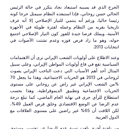
الحرج الذي قد يسببه استبعاد نجاد يتكرر في حالة الرئيس
الحالي حسن روحاني، فإذا استبعده النظام سيمثل حرجا كونه
رئيسا حاليا، ورغم أنه ينتمي للتيار الإصلاحي إلا أنه عرف
تاريخيا بقربه من النظام وعمله لفترة طويلة في الأجهزة
الأمنية، ويملك فرصا جيدة للفوز كون التيار الإصلاحي اجتمع
حوله، وهو ما زاد فرص فوزه وعدم تشتت الأصوات في
انتخابات 2013.
وعند الاطلاع على أولويات الشعب الإيراني نرى أن الاهتمامات
السياسية تقع في قاع أولويات المواطن الإيراني، وعلى سبيل
المثال أحد أهم الأسباب التي دعت الناخب الإيراني يصوت
لروحاني في 2013 هو الحريات الاجتماعية، وهذا ما يجعل 70
%من الشعب الإيراني غير راض عن روحاني على مستوى
الحريات الاجتماعية وتطبيق الديموقراطية، وهذا بحسب
استطلاع للرأي جرى في نهاية العام الماضي، كما تبلغ درجة
عدم الرضا عن الوضع الاقتصادي وخلق فرص العمل 49%،
لكن اللافت أن 65% غير راضين على مستوى العلاقات مع
الدول العربية.
من ناحية أخرى بلغت نسبة عدم الرضا عن تحسين مستوى