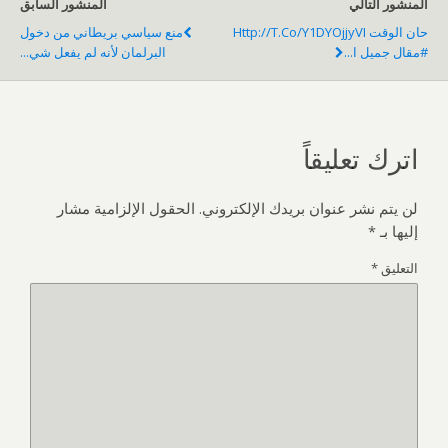
المنشور التالي
المنشور السابق
حان الوقت Http://t.co/Y1DYOjjyVI
منع سياسي بريطاني من دخول
#مقال جميل ا...
البرلمان لأنه لم يفعل شي...
اترك تعليقاً
لن يتم نشر عنوان بريدك الإلكتروني.
الحقول الإلزامية مشار
إليها بـ
*
التعليق
*