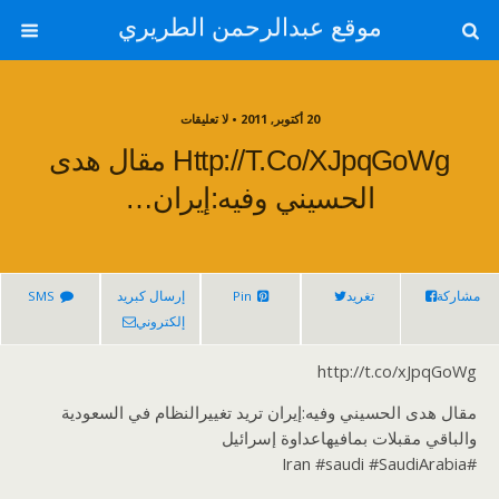
موقع عبدالرحمن الطريري
20 أكتوبر, 2011 • لا تعليقات
Http://t.co/xJpqGoWg مقال هدى
الحسيني وفيه:إيران…
مشاركة
تغريد
Pin
إرسال كبريد
SMS
إلكتروني
http://t.co/xJpqGoWg
مقال هدى الحسيني وفيه:إيران تريد تغييرالنظام في السعودية
والباقي مقبلات بمافيهاعداوة إسرائيل
#Iran #saudi #SaudiArabia