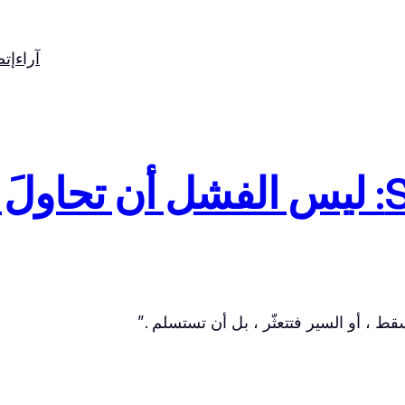
آراء
إت