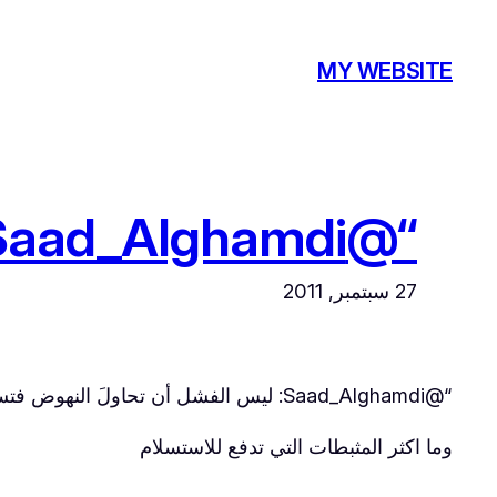
تخطى
إلى
MY WEBSITE
المحتوى
“@Saad_Alghamdi: ليس الفشل أن تحاولَ النهوض فتسقط…
27 سبتمبر, 2011
“@Saad_Alghamdi: ليس الفشل أن تحاولَ النهوض فتسقط ، أو السير فتتعثّر ، بل أن تستسلم .”
وما اكثر المثبطات التي تدفع للاستسلام