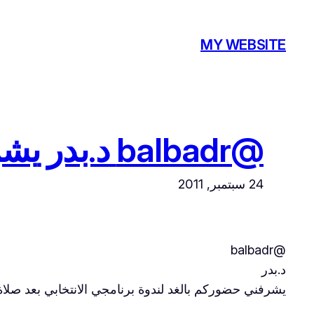
تخطى
إلى
MY WEBSITE
المحتوى
@balbadr د.بدر يشرفني حضوركم بالغد لندوة برنامجي…
24 سبتمبر, 2011
@balbadr
د.بدر
يشرفني حضوركم بالغد لندوة برنامجي الانتخابي بعد صلاة