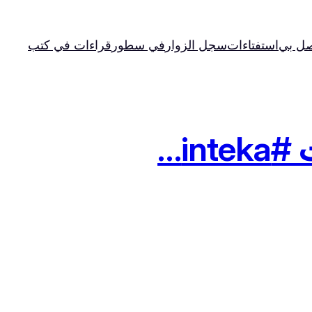
صل بي
استفتاءات
سجل الزوار
في سطور
قراءات في كتب
in…