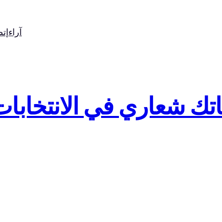
آراء
إت
شعاري في الانتخابات #teka