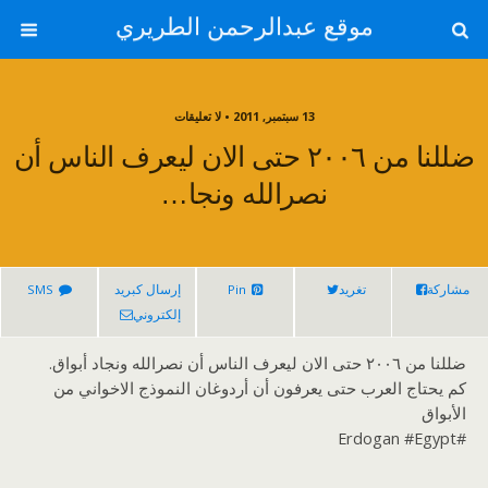
موقع عبدالرحمن الطريري
13 سبتمبر, 2011 • لا تعليقات
ضللنا من ٢٠٠٦ حتى الان ليعرف الناس أن
نصرالله ونجا…
مشاركة
تغريد
Pin
إرسال كبريد
SMS
إلكتروني
ضللنا من ٢٠٠٦ حتى الان ليعرف الناس أن نصرالله ونجاد أبواق.
كم يحتاج العرب حتى يعرفون أن أردوغان النموذج الاخواني من
الأبواق
#Erdogan #Egypt