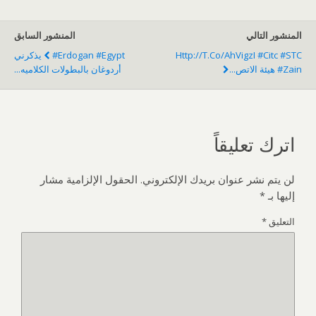
المنشور التالي
المنشور السابق
Http://t.co/AhVigzI #citc #STC
#Erdogan #Egypt يذكرني
#Zain هيئة الاتص...
أردوغان بالبطولات الكلاميه...
اترك تعليقاً
لن يتم نشر عنوان بريدك الإلكتروني.
الحقول الإلزامية مشار
إليها بـ
*
التعليق
*