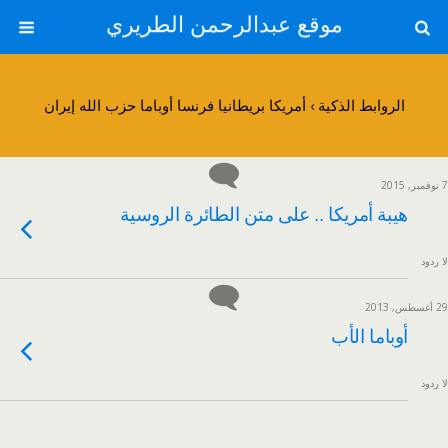
موقع عبدالرحمن الطريري
الروابط الذكية › أمريكا بريطانيا فرنسا أوباما حزب الله إيران
7 نوفمبر, 2015
هيبة أمريكا .. على متن الطائرة الروسية
لا ردود
29 أغسطس, 2013
أوباما الأب
لا ردود