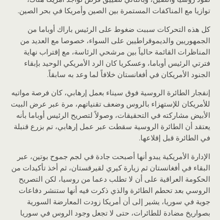
توازيا مع المناكفات المستمرة بين الصين وأمريكا في بحر الصين.
كل هذه التحركات سببت ضغوط على الرئيس باراك أوباما من
الجمهوريين والديموقراطيين على السواء، خصوصا مع العديد من
المناظرات القائمة حالياً بين مرشحي الرئاسة، مع إقتراب نهاية
فترتي الرئيس أوباما، وعسكريا كان الرد الأمريكي الوحيد بإبقاء
الجنود الأمريكان في أفغانستان خلافاً لما وعد به سابقاً.
إنفجار الطائرة الروسية فوق سيناء بعمل إرهابي، كان فرصة مواتيه
للأمريكان للإستهزاء بالروس وضعف تقنياتهم، مرة عبر عرض البيت
الأبيض مشاركته في التحقيقات، وصولاً لتصريح الرئيس أوباما بأنه
يعتقد أن الطائرة الروسية سقطت عبر عمل إرهابي، تم بزرع قنبلة
في الطائرة قبل إقلاعها.
الإدارة الأمريكية يبدو أنها أصبحت جادة في لجم جموح بوتين، عبر
البقاء في أفغانستان ثم زيارة كيري لقيرقستان، ثم أخذ تأكيدات من
الحكومة العراقية على أن لا تطلب دعما من روسيا، لكن التصريح
الروسي بعد تحطم الطائرة والذي ذكرت فيه أنها ستنشر دفاعات
جوية في سوريا، يشير إلى أن أمريكا زودت المعارضة السورية
بصواريخ مضادة للطائرات، حتى لا تجعل وجود الروس في سوريا