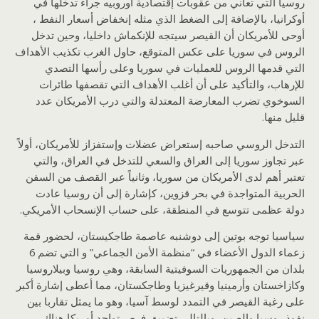
روسيا التي تعاني من عقوبات إقتصادية أوروبيه جراء تدخلها في
أوكرانيا، بالإضافة إلى الضغط الذي مثله إنخفاض أسعار النفط ،
أوحى للأمريكان أن القيصر سيتجه للإنكماش داخليا، وحين تدخل
الروس في سوريا على عكس المتوقع، حاول الغرب تكذيب الأهداف
التي قدمها الروس للعمليات في سوريا وعلى رأسها التصدي
للإرهاب، والتأكيد على أن أغلب الأهداف التي تقصفها طائرات
السوخوي تضرب المعارضة المعتدلة والتي درب الأمريكان عدد
قليل منها.
التدخل الروسي صاحبه إستعراض عضلات وإستفزاز للأمريكان، أولاً
عبر تجاوز سوريا إلى العراق والسعي للتدخل في العراق، والتي
تعتبر أهم لدى الأمريكان من سوريا، وثانياً عبر القصف من السفن
الحربية المتواجدة في بحر قزوين، كإشارة إلى أن روسيا عادت
دولة عظمى تتوسع في المنطقة، على حساب الإنسحاب الأمريكي.
سياسيا توجه بوتين إلى دوشنبه عاصمة طاجكيستان، لحضور قمة
زعماء الدول الأعضاء في “منظمة الأمن الجماعي” و التي تضم 6
بلدان من الجمهوريات السوفيتية السابقة، وهي روسيا وبيلاروسيا
وكازاخستان وأرمينيا وقيرغيزيا وطاجكستان، مما أعطى إشارة أكبر
على رغبة القيصر في التمدد لوسط آسيا، وهو ما يمثل تقاربا بين
نفوذ روسيا والصين، وبالتالي تضييق فرص تواجد أمريكا هناك،