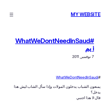
تخطى
إلى
MY WEBSITE
المحتوى
#WhatWeDontNeedInSaud
i يم
7 نوفمبر, 2011
WhatWeDontNeedInSaudi
#
يمنعون الشباب يدخلون المولات وإذا سأل الشاب:ليش هذا
يدخل؟
قال:لا هذا اجنبي