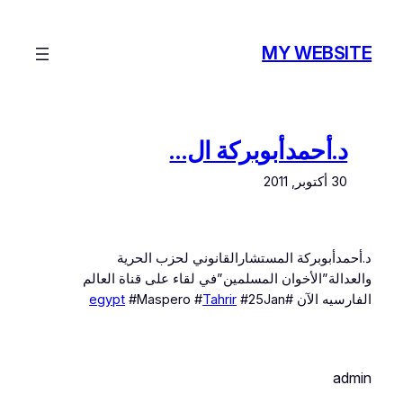
تخطى
إلى
MY WEBSITE
المحتوى
د.أحمدأبوبركة ال…
30 أكتوبر, 2011
د.أحمدأبوبركة المستشارالقانوني لحزب الحرية
والعدالة”الأخوان المسلمين”في لقاء على قناة العالم
الفارسيه الآن #
#25Jan
Tahrir
#Maspero #
egypt
admin