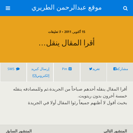
موقع عبدالرحمن الطريري
15 أكتوبر, 2011 • لا تعليقات
أقرا المقال ينقل…
مشاركة
تغريد
Pin
إرسال كبريد
SMS
إلكتروني
أقرا المقال ينقله أحدهم صباحاً من الجريدة،ثم وللمصادفه ينقله
خمسة أخرون بدون ريتويت.
بخبث أقول لا أظنهم جميعاً رئوا المقال أولا في الجريدة
المنشور التالي
المنشور السابق