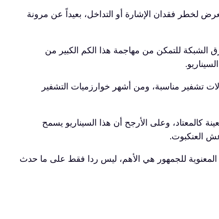
 لخطر فقدان الإشارة أو التداخل، بعيداً عن مرونة
رق الشبكة للتمكن من مهاجمة هذا الكم الكبير من
سيناريو.
 الضروري أن يستخدم تقنية paging من التي تسمح ببروتوكولات تشفير مناسبة، ومن أشهر خوارزميات التشفير
نة كالمعتاد، وعلى الأرجح أن هذا السيناريو يسمح
عش العنكبوت.
ة المعنوية للجمهور هي الأهم، ليس ردا فقط على ما حدث