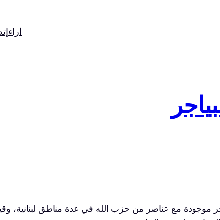
آراء
إت
بياجر
ن انفجار ما يقارب 3000 آلاف جهاز بيجر موجودة مع عناصر من حزب الله في عدة من