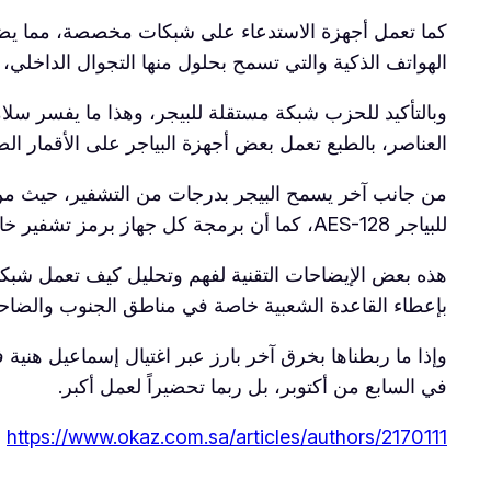
كما تعمل أجهزة الاستدعاء على شبكات مخصصة، مما يضمن
الهواتف الذكية والتي تسمح بحلول منها التجوال الداخلي،
وبالتأكيد للحزب شبكة مستقلة للبيجر، وهذا ما يفسر سلام
العناصر، بالطبع تعمل بعض أجهزة البياجر على الأقمار ال
للبياجر AES-128، كما أن برمجة كل جهاز برمز تشفير خاص، يمنح مستوى ثانية من الحماية.
هذه بعض الإيضاحات التقنية لفهم وتحليل كيف تعمل شبكات 
بإعطاء القاعدة الشعبية خاصة في مناطق الجنوب والضاحية
وإذا ما ربطناها بخرق آخر بارز عبر اغتيال إسماعيل هني
في السابع من أكتوبر، بل ربما تحضيراً لعمل أكبر.
https://www.okaz.com.sa/articles/authors/2170111