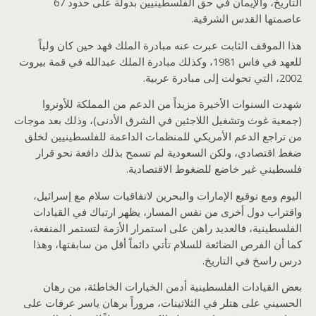
التاريخ، والإيمان في حق الفلسطينيين بدولة على حدود 67
عاصمتها القدس الشرقية.
هذا الموقف الثابت عبرت عنه مبادرة الملك فهد حين كان ولياً
للعهد في فاس 1981، وكذلك مبادرة الملك عبدالله في قمة بيروت
2002، التي تحولت إلى مبادرة عربية.
شهدت السنوات الأخيرة مزيداً من الدعم من المملكة للأونروا
(جمعية غوث وتشغيل اللاجئين في الشرق الأدنى)، وذلك بعد موجات
من تراجع الدعم الأمريكي للمنظمات الداعمة للفلسطينيين لخلق
ضغط اقتصادي، ولكن السعودية لم تسمح بذلك دافعة نحو قرار
فلسطيني غير خاضع للضغوط الاقتصادية.
اليوم ومع توقيع الإمارات والبحرين لاتفاقيات سلام مع إسرائيل،
واقتراب دول أخرى من نفس المسار، يظهر ارتباك في القيادات
الفلسطينية، فالعديد راهن على استمرار الأزمة لتستمر المنفعة،
كما أن الفرص الضائعة للسلام تأتي دائماً أقل من سابقتها، وهذا
درس راسخ في التاريخ.
بعض القيادات الفلسطينية أدمن الخيارات الخاطئة، من رهان
الحسيني على هتلر في الثلاثينات، مروراً برهان ياسر عرفات على