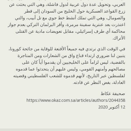
العربي، وتحويل عدة دول عربية لدول فاشلة، وهي التي بحثت عن
زرع القواعد العسكرية حول الخليج من السودان إلى قطر
والصومال، وهي التي تملك أنشط خط جوي مع تل أبيب، والتي
اعتذرت بعد عنترية سفينة مرمرة، وأقر البرلمان التركي بعدم جواز
محاكمة أي طرف إسرائيلي، مقابل تعويضات مادية عن القتلى
الأتراك.
في الوقت الذي نرتدي فيه جميعاً الأقنعة للوقاية من جائحة كورونا،
يتبين لنا ضروري ارتداء قناع واق من الشعارات ومن المتاجرة
بالقضية، ليس لزاماً على الخليجيين أن يقدموا أياً كان على
مصالحهم وأمنهم القومي، وليس عليهم أن يتحدثوا عما قدموه
لفلسطين عبر التاريخ، لأنهم قدموه للشعب الفلسطيني وقضيته
العادلة، بغض النظر عن قادته.
صحيفة عكاظ
https://www.okaz.com.sa/articles/authors/2044358
12 أكتوبر 2020