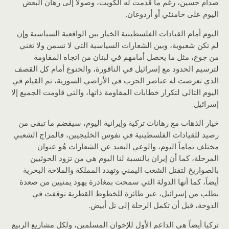
صدام حسين، رغم ما قدمت له الكويت، وصولاً إلى رهان البعض
اليوم على خامنئي أو أردوغان.
اليوم أمام القيادات الفلسطينية الخيار بين الواقعية السياسية وإن
لم تكن شعبوية، وبين الشعارات السياسية التي لا تسمن ولا تغني
من جوع، مثل ما يحصل أمامهم في لبنان من اتجاه المقاومة
لترسيم الحدود مع إسرائيل في الناقورة، والخنوع أمام كل القصف
الذي تعرضت له عناصر الحزب في الأراضي السورية، ثم القيام في
اليوم التالي لتكرار خطابات المقاومة ذاتها، والتي قاومت الجميع إلا
إسرائيل.
خيار الذهاب مع رهانات تركية وإيرانية اليوم، سيقضم ما تبقى من
رصيد للقيادات الفلسطينية في نفوس الخليجيين، فالمزاج الشعبي
مختلف تماماً اليوم، والوعي البعيد عن الشعارات هُو عنوان
المرحلة، كما أن إيران بالنسبة لنا اليوم هي من تزود الحوثيين
بالصواريخ لتقتل الشعب اليمني وتهدد المملكة والملاحة البحرية
أيضاً، كما أنها الدولة التي سمحت بمغادرة يهود يمنيين من صعدة
بطلب من إسرائيل، عبر طائرة للخطوط القطرية توقفت في
الدوحة، قبل أن تكمل الرحلة إلى تل أبيض.
تركيا أيضاً هي الداعم الأول للإخوان المسلمين، ولكل مشاريع الربيع