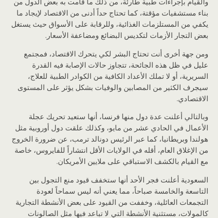
والقيام بإجراءات طبية طارئة، من ذلك ما قامت به بعض الدول من
بناء مستشفيات مؤقتة، كما تحتاج حداً أدنى من الاقتصاد لإيجاد ما
يكفي من المستلزمات الغذائية، وللرقابة على الأسواق حيث يستغل
بعض التجار الأزمات لتكديس البضائع ومضاعفة الأسعار.
ومن جهة أخرى أنت تحتاج البشر لكي يتحرك الاقتصاد، فمجتمع
عليل في ظل هذه الجائحة، تتجاوز حالات الإصابة فيه القدرة
السريرية، أو لا تملك الأعداد الكافية من الكوادر الطبية للعلاج،
سيجرف الكثير من المصابين والوفيات بشكل يؤثر على المستوى
الاقتصادي.
وبالتالي أعلنت عدة دول منها فرنسا، أنها ستعيد تحريك عجلة
الأعمال في الحادي عشر من مايو، وكذلك علقت دول أوروبية مثل
هولندا وبريطانيا، كما عبر الرئيس دونالد ترمب، عن ضرورة الخروج
من الإغلاق العام، أقله في الولايات الأقل انتشاراً للفايروس، خاصة
مع القيام بالكشف الاستباقي على ملايين الأمريكان.
السعودية أعلنت فجر الأحد أنها ستخفف قيود منع التجول بين
التاسعة والخامسة صباحاً، مما يعني أنه ليس سماحاً لعودة
التجمعات العائلية، وخففت من القيود على بعض الأنشطة التجارية
كالمولات، مستثنية الأنشطة التي لا تباعد فيها مثل الصالونات