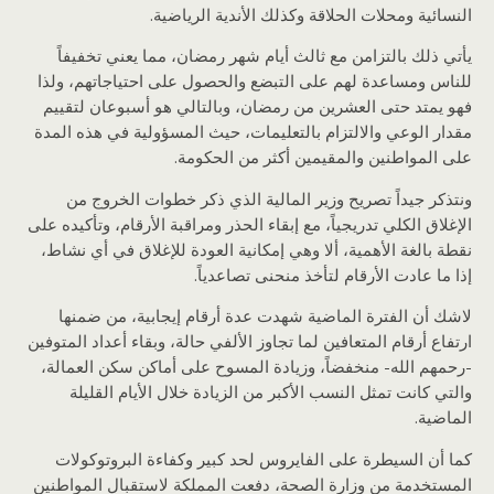
النسائية ومحلات الحلاقة وكذلك الأندية الرياضية.
يأتي ذلك بالتزامن مع ثالث أيام شهر رمضان، مما يعني تخفيفاً
للناس ومساعدة لهم على التبضع والحصول على احتياجاتهم، ولذا
فهو يمتد حتى العشرين من رمضان، وبالتالي هو أسبوعان لتقييم
مقدار الوعي والالتزام بالتعليمات، حيث المسؤولية في هذه المدة
على المواطنين والمقيمين أكثر من الحكومة.
ونتذكر جيداً تصريح وزير المالية الذي ذكر خطوات الخروج من
الإغلاق الكلي تدريجياً، مع إبقاء الحذر ومراقبة الأرقام، وتأكيده على
نقطة بالغة الأهمية، ألا وهي إمكانية العودة للإغلاق في أي نشاط،
إذا ما عادت الأرقام لتأخذ منحنى تصاعدياً.
لاشك أن الفترة الماضية شهدت عدة أرقام إيجابية، من ضمنها
ارتفاع أرقام المتعافين لما تجاوز الألفي حالة، وبقاء أعداد المتوفين
-رحمهم الله- منخفضاً، وزيادة المسوح على أماكن سكن العمالة،
والتي كانت تمثل النسب الأكبر من الزيادة خلال الأيام القليلة
الماضية.
كما أن السيطرة على الفايروس لحد كبير وكفاءة البروتوكولات
المستخدمة من وزارة الصحة، دفعت المملكة لاستقبال المواطنين