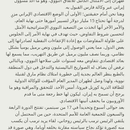
طهران إلى الامتثال الكامل للاتفاق النووي، وهو ما أكد مسؤول
إيراني عبر وكالة فارس القبول به.
وهنا نحن أمام حقيقتين؛ الأولى أن الوضع الاقتصادي الإيراني مزرٍ
لدرجة أنها تحتاج 15 مليار دولار لتسيير أمورها حتى نهاية العام،
والأمر الآخر أنها اتخذت من التصعيد النووي الإستراتيجية الأمثل
لتحسين شروط التفاوض، حيث تهدف في نهاية الأمر إلى الجلوس
على طاولة المفاوضات مع إعادة الإعفاءات النفطية لصادراتها إلى
بعض الدول، مما يعني الوصول إلى مليون ونص برميل يومياً بشكل
نظامي، وربما نصف مليون برميل عن طريق التهريب، مما يسمع لها
بعائد اقتصادي تتفاوض معه لسنوات على سلاحها النووي، وبالتالي
ترفض أن يضاف له الصواريخ الباليستية والتدخل في دول المنطقة.
بالطبع ينظر العالم بجدية إلى خطورة امتلاك نظام مارق لقنبلة
نووية، ولهذا وصل لطهران المدير العام المؤقت للوكالة الدولية
للطاقة الذرية كورنل فيروتا، أمس الأحد، للتحقق والمراقبة وهو ما
يرجح أن تسمح به إيران، ليكون لها خط رجعة متى ما قدم
الأوروبيون ما يخفف أنينها الاقتصادي.
بعد حوالى أسبوع وتحديداً في 17 من سبتمبر، تفتتح الدورة الرابعة
والسبعون للجمعية العامة للأمم المتحدة، حين من المحتمل أن
يلتقي الرئيس ترمب بالرئيس روحاني، لقاء يريد ترمب أن يكسب
منه كصورة تؤكد نجاح سياسته مقارنة بخلفه أوباما، وهي صورة قد