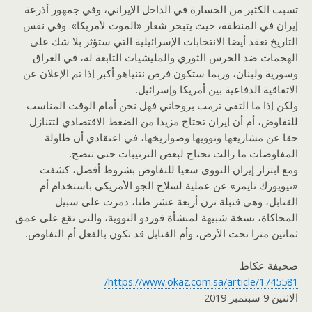
تسبب الكثير من الخسارة في الداخل الإيراني، وفي جمهور أذرعة
إيران في المنطقة، حيث يتبخر شعار «الموت لأمريكا». وفي نفس
التاريخ تعقد أيضا الانتخابات الإسرائيلية التي ستؤثر بلا شك على
الهجمات ضد الحرس الثوري والمليشيات التابعة له، في العراق
وسورية ولبنان، وربما ستكون فرص نتنياهو أكبر إذا تم الإعلان عن
الاتفاقية الدفاعية بين أمريكا وإسرائيل.
ولكن إذا ما التقى ترمب بروحاني فهل نحن أمام الوقت المناسب
للتفاوض، أم أن إيران تحتاج مزيدا من الضغط الاقتصادي لتتنازل
حقا عن مشاريعها ونوويها وصواريخها، في اعتقادي أن طاولة
المفاوضات ما زالت تحتاج لبعض الترتيبات حتى تنضج.
ومع ابتزاز إيران النووي سعيا للتفاوض بشروط أفضل، كشفت
«نيويورك تايمز» عن عملية لسلاح الجو الأمريكي باستخدام أم
القنابل، وهي قنبلة تزن أربعة عشر طنا، دمرت على سبيل
المحاكاة، نسخة شبيهة لمنشأة فوردو النووية، والتي تقع على عمق
ثمانين مترا تحت الأرض، وأم القنابل قد تكون بالفعل أم التفاوض.
صحيفة عكاظ
https://www.okaz.com.sa/article/1745581/
الاثنين 9 سبتمبر 2019