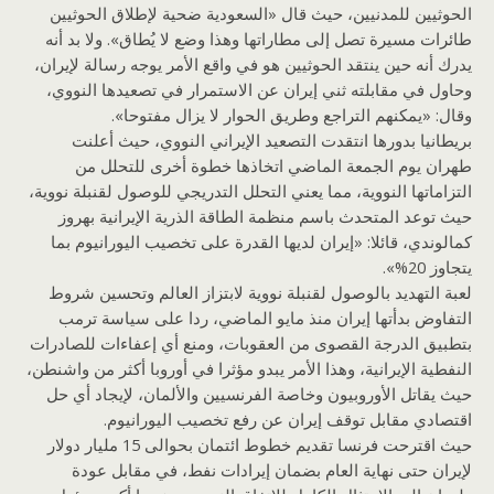
الحوثيين للمدنيين، حيث قال «السعودية ضحية لإطلاق الحوثيين
طائرات مسيرة تصل إلى مطاراتها وهذا وضع لا يُطاق». ولا بد أنه
يدرك أنه حين ينتقد الحوثيين هو في واقع الأمر يوجه رسالة لإيران،
وحاول في مقابلته ثني إيران عن الاستمرار في تصعيدها النووي،
وقال: «يمكنهم التراجع وطريق الحوار لا يزال مفتوحا».
بريطانيا بدورها انتقدت التصعيد الإيراني النووي، حيث أعلنت
طهران يوم الجمعة الماضي اتخاذها خطوة أخرى للتحلل من
التزاماتها النووية، مما يعني التحلل التدريجي للوصول لقنبلة نووية،
حيث توعد المتحدث باسم منظمة الطاقة الذرية الإيرانية بهروز
كمالوندي، قائلا: «إيران لديها القدرة على تخصيب اليورانيوم بما
يتجاوز 20%».
لعبة التهديد بالوصول لقنبلة نووية لابتزاز العالم وتحسين شروط
التفاوض بدأتها إيران منذ مايو الماضي، ردا على سياسة ترمب
بتطبيق الدرجة القصوى من العقوبات، ومنع أي إعفاءات للصادرات
النفطية الإيرانية، وهذا الأمر يبدو مؤثرا في أوروبا أكثر من واشنطن،
حيث يقاتل الأوروبيون وخاصة الفرنسيين والألمان، لإيجاد أي حل
اقتصادي مقابل توقف إيران عن رفع تخصيب اليورانيوم.
حيث اقترحت فرنسا تقديم خطوط ائتمان بحوالى 15 مليار دولار
لإيران حتى نهاية العام بضمان إيرادات نفط، في مقابل عودة