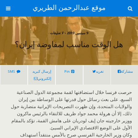
موقع عبدالرحمن الطريري
9 سبتمبر, 2019 • لا تعليقات
هل الوقت مناسب لمفاوضة إيران؟
مشاركة
تغريد
Pin
إرسال كبريد
SMS
إلكتروني
حرصت فرنسا خلال استضافتها لقمة مجموعة الدول الصناعية
السبع، على بعث رسائل حول قدرتها على الوساطة بين إيران
والولايات المتحدة، وإن ظهرت التصريحات الإيرانية متضاربة حول
ذلك، إلا أن هرولة محمد جواد ظريف للالتقاء بالرئيس ماكرون
ووزير خارجيته جان إيف لودريان على هامش القمة، تؤكد بالمقام
الأول على الوضع الاقتصادي الإيراني السيئ.
وكان وزير الخارجية الفرنسي صرح بالأمس منتقداً استهداف