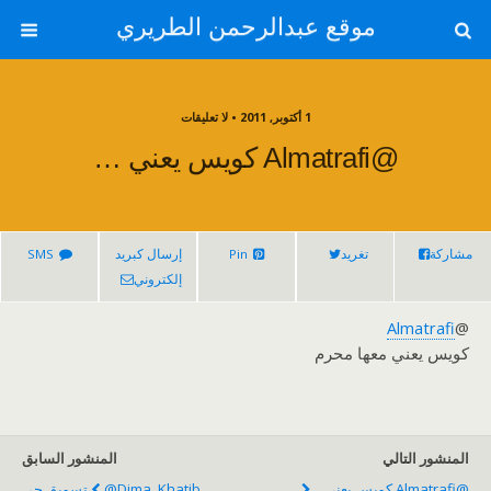
موقع عبدالرحمن الطريري
1 أكتوبر, 2011 • لا تعليقات
@Almatrafi كويس يعني …
مشاركة
تغريد
Pin
إرسال كبريد
SMS
إلكتروني
Almatrafi
@
كويس يعني معها محرم
المنشور التالي
المنشور السابق
@Almatrafi كويس يعني ...
@Dima_Khatib تسويق جي