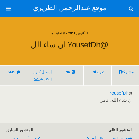
موقع عبدالرحمن الطريري
1 أكتوبر, 2011 • لا تعليقات
@YousefDh ان شاء الل
مشاركة
تغريد
Pin
إرسال كبريد
SMS
إلكتروني
YousefDh
@
ان شاء الله، تامر
المنشور التالي
المنشور السابق
@aghanmi زين عالم أج...
يعلن أمين العاصم...