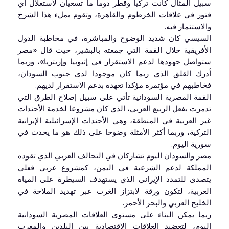
سبيل المثال كانت تركيا وقطر دوما ما تسعيان لاستغلال أي
فتور في علاقات الخرطوم والقاهرة، وتقوم بملء هذا الشرخ
والاستثمار فيه.
السيسي كان شديد الوضوح والمباشرة، في مخاطبة الدول
الأفريقية خلال القمة التي جمعته بالبشير، حيث قال «مصر
ستواصل جهودها لدعم الاستقرار في إثيوبيا وإريتريا»، وربما
أدرك القلق الذي ربما كان موجودا لدى جنوب السودان،
فخاطبهم في مؤتمره مؤكدا تعهده بدعم الاستقرار لديهم.
القمة المصرية السودانية تأتي على سبيل إصلاح الطرق التي
تدمرت بفعل الربيع العربي، الذي كان مشروعا لخدمة الأجندات
غير العربية في المنطقة، وهي الأجندات الإسرائيلية الإيرانية
التركية، وربما أكثر الأمثلة وضوحا على ذلك هو ما يحدث في
سورية اليوم.
مصر والسودان اليوم تشاركان في التحالف العربي الذي تقوده
المملكة لدعم الشرعية في اليمن، كمشروع عربي فعلي
يتصدى للتمدد الإيراني الذي يستهدف السيطرة على المياه
العربية، لتكون ورقة لابتزاز الغرب عبر تهديد الملاحة في
الخليج العربي والبحر الأحمر.
ربما يمكن البناء على مستوى العلاقات المصرية السودانية
اليوم، لتعضيد العلاقات الاقتصادية بين البلدين والمغرب