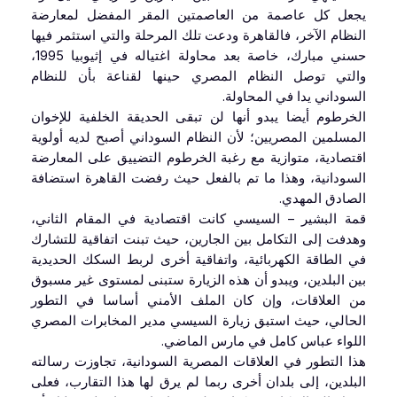
يجعل كل عاصمة من العاصمتين المقر المفضل لمعارضة
النظام الآخر، فالقاهرة ودعت تلك المرحلة والتي استثمر فيها
حسني مبارك، خاصة بعد محاولة اغتياله في إثيوبيا 1995،
والتي توصل النظام المصري حينها لقناعة بأن للنظام
السوداني يدا في المحاولة.
الخرطوم أيضا يبدو أنها لن تبقى الحديقة الخلفية للإخوان
المسلمين المصريين؛ لأن النظام السوداني أصبح لديه أولوية
اقتصادية، متوازية مع رغبة الخرطوم التضييق على المعارضة
السودانية، وهذا ما تم بالفعل حيث رفضت القاهرة استضافة
الصادق المهدي.
قمة البشير – السيسي كانت اقتصادية في المقام الثاني،
وهدفت إلى التكامل بين الجارين، حيث تبنت اتفاقية للتشارك
في الطاقة الكهربائية، واتفاقية أخرى لربط السكك الحديدية
بين البلدين، ويبدو أن هذه الزيارة ستبنى لمستوى غير مسبوق
من العلاقات، وإن كان الملف الأمني أساسا في التطور
الحالي، حيث استبق زيارة السيسي مدير المخابرات المصري
اللواء عباس كامل في مارس الماضي.
هذا التطور في العلاقات المصرية السودانية، تجاوزت رسالته
البلدين، إلى بلدان أخرى ربما لم يرق لها هذا التقارب، فعلى