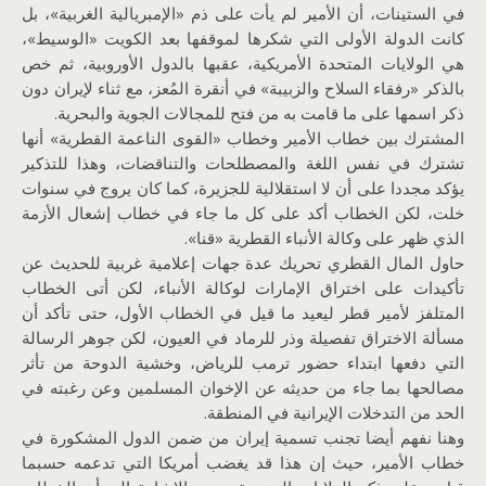
في الستينات، أن الأمير لم يأت على ذم «الإمبريالية الغربية»، بل
كانت الدولة الأولى التي شكرها لموقفها بعد الكويت «الوسيط»،
هي الولايات المتحدة الأمريكية، عقبها بالدول الأوروبية، ثم خص
بالذكر «رفقاء السلاح والزبيبة» في أنقرة المُعز، مع ثناء لإيران دون
ذكر اسمها على ما قامت به من فتح للمجالات الجوية والبحرية.
المشترك بين خطاب الأمير وخطاب «القوى الناعمة القطرية» أنها
تشترك في نفس اللغة والمصطلحات والتناقضات، وهذا للتذكير
يؤكد مجددا على أن لا استقلالية للجزيرة، كما كان يروج في سنوات
خلت، لكن الخطاب أكد على كل ما جاء في خطاب إشعال الأزمة
الذي ظهر على وكالة الأنباء القطرية «قنا».
حاول المال القطري تحريك عدة جهات إعلامية غربية للحديث عن
تأكيدات على اختراق الإمارات لوكالة الأنباء، لكن أتى الخطاب
المتلفز لأمير قطر ليعيد ما قيل في الخطاب الأول، حتى تأكد أن
مسألة الاختراق تفصيلة وذر للرماد في العيون، لكن جوهر الرسالة
التي دفعها ابتداء حضور ترمب للرياض، وخشية الدوحة من تأثر
مصالحها بما جاء من حديثه عن الإخوان المسلمين وعن رغبته في
الحد من التدخلات الإيرانية في المنطقة.
وهنا نفهم أيضا تجنب تسمية إيران من ضمن الدول المشكورة في
خطاب الأمير، حيث إن هذا قد يغضب أمريكا التي تدعمه حسبما