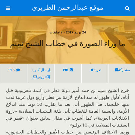
موقع عبدالرحمن الطريري
24 يوليو, 2017 • لا تعليقات
ما وراء الصورة في خطاب الشيخ تميم
مشاركة
تغريد
Pin
إرسال كبريد
SMS
إلكتروني
خرج الشيخ تميم بن حمد أمير دولة قطر في كلمة تلفزيونية قبل
أيام، كأول ظهور له منذ اندلاع الأزمة بين قطر وأربع دول عربية ثلاث
منها خليجية، هذا الظهور أتى بعد ما يقارب 50 يوما منذ اندلاع
الأزمة، والسمة العامة للخطاب تأتي بلغة الستينات الميلادية «ذروة
الانقلابات العربية»، كما أشرت في مقال سابق بعنوان «قطر في
الستينات الميلادية في 10 يوليو».
وربما الاختلاف الرئيسي بين خطاب الأمير والخطابات الحنجورية