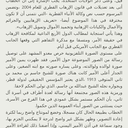
قيل، وعلى ذكر الولايات المتحدة، يجب الإشارة إلى أن الخطاب
أتى بعد تعديلات في قانون الإرهاب القطري للعام 2004 ،وتضمن
المرسوم حسب نص وكالة الأنباء القطرية -التي نتمنى أن لا تكون
مخترقة في هذا الموضوع أيضا- «تعريف الإرهابيين والجرائم
والأعمال والكيانات الإرهابية وتجميد الأموال وتمويل الإرهاب».
وهذا يأتي استجابة لمطالب الدول الأربع الداعية لمكافحة الإرهاب
في حقيقة الأمر، ومتسقا مع مذكرة التفاهم التي وقعها الجانب
القطري مع الجانب الأمريكي قبل أيام.
على مستوى الصورة التلفزيونية حرص معدو المشهد على توصيل
رسالة من الصور الموضوعة حول الأمير، فقد ظهرت يمين الأمير
صورة لوالده ولوالدته، وعلى يساره صورته مع ابنه الصغير، وعلى
الجدار أعلى الأمير كانت هناك صورة للشيخ جاسم بن محمد بن
ثاني المتوفى 1913 ،الذي يعتبر المؤسس الحقيقي لدولة قطر،
وبجواره نجله الشيخ عبدالله بن جاسم، الذي تولى الحكم لاحقا.
ورمزية هذه الصور مجتمعة أنها رسالة لعدة أطراف في أسرة آل
ثاني، بأن الحكم مستمر بشكل عمودي في هذا الفرع من الأسرة،
حيث يستثنى من الصور أبناء العمومة الذين حكموا.
الخطاب بطبيعة الحال كان مسجلا، وخضع لمونتاج واضح ربما لكثرة
إعادة التصوير، وظهر بشكل غير واضح لدرجة لا يمكنني الجزم بها،
وجود سماعة في أذن الأمير اليمنى، وإذا أضفنا ذلك لقراءة الأمير