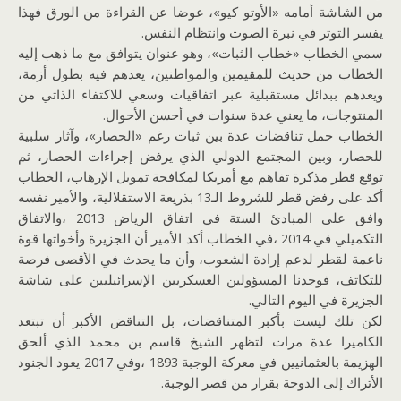
من الشاشة أمامه «الأوتو كيو»، عوضا عن القراءة من الورق فهذا
يفسر التوتر في نبرة الصوت وانتظام النفس.
سمي الخطاب «خطاب الثبات»، وهو عنوان يتوافق مع ما ذهب إليه
الخطاب من حديث للمقيمين والمواطنين، يعدهم فيه بطول أزمة،
ويعدهم ببدائل مستقبلية عبر اتفاقيات وسعي للاكتفاء الذاتي من
المنتوجات، ما يعني عدة سنوات في أحسن الأحوال.
الخطاب حمل تناقضات عدة بين ثبات رغم «الحصار»، وآثار سلبية
للحصار، وبين المجتمع الدولي الذي يرفض إجراءات الحصار، ثم
توقع قطر مذكرة تفاهم مع أمريكا لمكافحة تمويل الإرهاب، الخطاب
أكد على رفض قطر للشروط الـ13 بذريعة الاستقلالية، والأمير نفسه
وافق على المبادئ الستة في اتفاق الرياض 2013 ،والاتفاق
التكميلي في 2014 ،في الخطاب أكد الأمير أن الجزيرة وأخواتها قوة
ناعمة لقطر لدعم إرادة الشعوب، وأن ما يحدث في الأقصى فرصة
للتكاتف، فوجدنا المسؤولين العسكريين الإسرائيليين على شاشة
الجزيرة في اليوم التالي.
لكن تلك ليست بأكبر المتناقضات، بل التناقض الأكبر أن تبتعد
الكاميرا عدة مرات لتظهر الشيخ قاسم بن محمد الذي ألحق
الهزيمة بالعثمانيين في معركة الوجبة 1893 ،وفي 2017 يعود الجنود
الأتراك إلى الدوحة بقرار من قصر الوجبة.