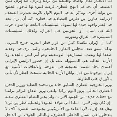
أما الانحياز فكان واضحا وطبيعيا من تركيا وإيران، أما إيران فمن
الطبيعي أن تجد في النهج القطري فرصة كبيرة لها لدخول الخليج
من بوابة أخرى، ونذكر أنه في اليوم الأول للأزمة تصدرت الصحف
الإيرانية عناوين عن «فرص اقتصادية في قطر»، كما أن إيران تجد
في قطر واجهة جيدة لها لتمويل الميليشيات التابعة لها سواء حزب
الله في لبنان، أو الحوثيين في العراق، وكذلك الميليشيات
المنتشرة في العراق وسورية.
كما أن لإيران مكسبًا كبيرًا من قرار قطر التغريد خارج السرب،
وذلك بشق صف مجلس التعاون الخليجي، والتي ترى في وحدته
ضعفا لها وتصديا لمشاريعها التوسعية، وهو أمر ليس بالجديد ولا
الأزمة الحالية هي المسؤولة عنه، بل إن حضور الرئيس الإيراني
أحمدي نجاد للقمة الخليجية في الدوحة، والاتفاقيات الأمنية مع
إيران موجودة من قبل، ولكن الأزمة الحالية سمحت لقطر لأن تأتي
بالأوراق على الطاولة.
وزير الخارجية القطري السابق خالد بن محمد العطية ووزير الدفاع
القطري الحالي، يزور اليوم تركيا ليلتقي وزير الدفاع التركي تزامنا
مع دفعات جديدة من الجنود الأتراك، ولم يخبر النظام القطري شعبه
-إن كان يهتم لأمره- لماذا أتى هؤلاء الجنود؟ ولحماية قطر مِن مَن؟
وهل هذا إدراك لأن القاعدتين الأمريكيتين بجنودهما العشرة آلاف لا
يتدخلون في الشأن الداخلي القطري، وبالتالي الخوف من الداخل