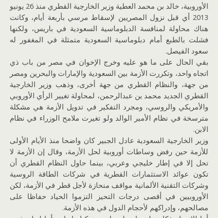
الأوروبية، خالد بن محمد العطية وزير الخارجية القطري منذ 26 يونيو
2013 أي قبل نزول المصريين لإسقاط مرسي بأربعة أيام، وكانت
هناك محاولة لمنافسة الدبلوماسية السعودية في باريس، ولكنها
فشلت بالطبع أمام دبلوماسية السعودية متمثلة في المغفور له
سعود الفيصل.
بقي الحال على ما هو عليه وخرج الإخوان في مصر من باب ذي
اتجاه واحد، وتكررت الأزمة بين السعودية والإمارات والبحرين ومصر
من جهة، والنظام القطري من جهة أخرى، وذهب وزير الخارجية
القطري الجديد محمد بن عبدالرحمن، لمحاولة تغيير الرأي الأوروبي
والأمريكي والروسي، ومجرد التفكير في تدويل الأزمة هي مشكلة
مترسخة في نظام الأمير الوالد ولو تغيرت ملامح الوزراء في نظام
الابن.
وزير الخارجية السعودية عادل الجبير كان واضحا منذ الأيام الأولى
للأزمة حين رفض وساطات أوروبية لحل الأزمة، وقال إن الأزمة لا
تحل إلا في إطار خليجي وعربي، بينما حاول النظام القطري أن
تكون عوائد الاستثمارات القطرية في شركات الطاقة الروسية
وشركات التقنية الألمانية مواقف منحازة لأجل قطر في الأزمة، لكن
الأوروبيين في أقصى درجات التحيز التزموا الحياد حفاظا على
مصالحهم، وإدراكهم لأحجام الدول في هذه الأزمة.