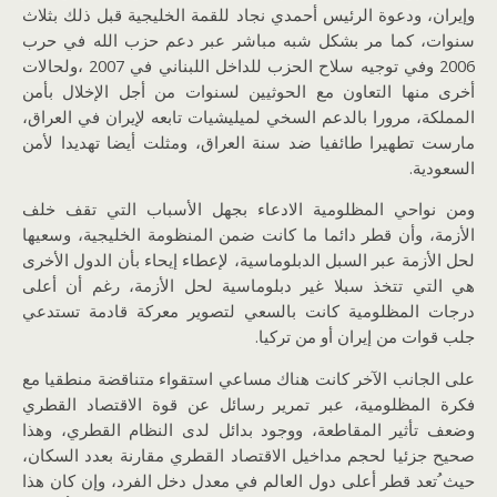
وإيران، ودعوة الرئيس أحمدي نجاد للقمة الخليجية قبل ذلك بثلاث
سنوات، كما مر بشكل شبه مباشر عبر دعم حزب الله في حرب
2006 وفي توجيه سلاح الحزب للداخل اللبناني في 2007 ،ولحالات
أخرى منها التعاون مع الحوثيين لسنوات من أجل الإخلال بأمن
المملكة، مرورا بالدعم السخي لميليشيات تابعه لإيران في العراق،
مارست تطهيرا طائفيا ضد سنة العراق، ومثلت أيضا تهديدا لأمن
السعودية.
ومن نواحي المظلومية الادعاء بجهل الأسباب التي تقف خلف
الأزمة، وأن قطر دائما ما كانت ضمن المنظومة الخليجية، وسعيها
لحل الأزمة عبر السبل الدبلوماسية، لإعطاء إيحاء بأن الدول الأخرى
هي التي تتخذ سبلا غير دبلوماسية لحل الأزمة، رغم أن أعلى
درجات المظلومية كانت بالسعي لتصوير معركة قادمة تستدعي
جلب قوات من إيران أو من تركيا.
على الجانب الآخر كانت هناك مساعي استقواء متناقضة منطقيا مع
فكرة المظلومية، عبر تمرير رسائل عن قوة الاقتصاد القطري
وضعف تأثير المقاطعة، ووجود بدائل لدى النظام القطري، وهذا
صحيح جزئيا لحجم مداخيل الاقتصاد القطري مقارنة بعدد السكان،
حيث ُتعد قطر أعلى دول العالم في معدل دخل الفرد، وإن كان هذا