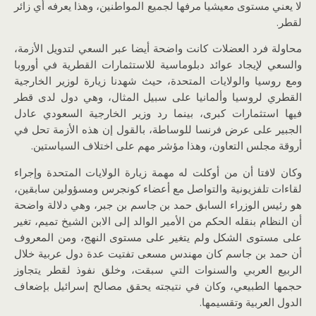
لا يعني مستوى معيشيا مرفها لجميع المواطنين، وهذا يعرفه أي زائر
لقطر.
محاولة فرد العضلات كانت واضحة أيضا عبر السعي لتدويل الأزمة،
والسعي لإيجاد عوائد دبلوماسية للاستثمارات القطرية في أوروبا
ومع روسيا والولايات المتحدة، حيث شهدنا زيارة لوزير الخارجية
القطري لروسيا وألمانيا على سبيل المثال، وهي دول لدى قطر
فيها استثمارات كبرى، بينما رد وزير الخارجية السعودي عادل
الجبير على عرض فرنسا للوساطة، بالقول إن هذه الأزمة تحل في
أروقة مجلس التعاون، وهذا مؤشر مهم على اختلاف السياستين.
وكان لافتا أن من أوكلت له مهمة زيارة الولايات المتحدة وإجراء
لقاءات تلفزيونية والتواصل مع أعضاء كونجرس ومسؤولين سابقين،
هو رئيس الوزراء السابق حمد بن جاسم بن جبر، وهي دلالة واضحة
أن النظام بنقله الحكم من الأمير الوالد إلى الابن الشيخ تميم، تغير
على مستوى الشكل ولم يتغير على مستوى النهج، ومن المعروف
أن حمد بن جاسم كان مهندس مسعى تفتيت عدة دول عربية خلال
الربيع العربي والسنوات التي سبقت، وخلق نفوذ لقطر يتجاوز
حجمها الطبيعي، وكان في نتيجته يحقق مصالح إسرائيل بإضعاف
الدول العربية وتقسيمها.