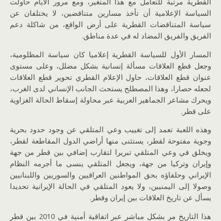
القطرية مرتبة للتعامل مع هذا المتغير، ومع مرور الأيام حاولت
السياسة الإعلامية أن تأخذ مسارين متناقضين، لا يختلفان عن
سياسة المتناقضات القطرية على أرض الواقع، من شاكلة دعم
الفريق والفريق المضاد له في عدة مناطق.
المسار الأول للسياسة القطرية إعلاميا كان سياسة المظلومية،
وجعل قطع العلاقات مسألة إنسانية بشكل مضلل، وعلى مستوى
عنوان قطع العلاقات، حاول الإعلام القطري تحوير قطع العلاقات
لجعله حصارا، وهذا المصطلح يستحث الجانب الإنساني لدى الغرب،
ويحرك مشاعر الجماهير العربية عبر محاولة إسقاط الحالة الغزاوية
على قطر.
وهذه اللعبة تعمد إلى تغييب وعي المتلقي عن وجود حدود بحرية
وجوية مفتوحة لقطر، يستثنى منها أراضي الدول المقاطعة لقطر،
ويخلق في وعي المتلقي تبريرا لتقارب إضافي بين قطر من جهة
وإيران وتركيا من جهة، ويجعل المتلقي ينسى ما أجرمه النظام
الإيراني وحلفاؤه بحق المواطنين العراقيين والسوريين واللبنانيين
وصولا إلى اليمنيين، ولا يعود المتلقي في الحالة الإيرانية تحديدا
يسأل عن تاريخ العلاقات بين إيران وقطر.
هذا التاريخ مر بشكل مباشر عبر اتفاقية أمنية في 2010 بين قطر