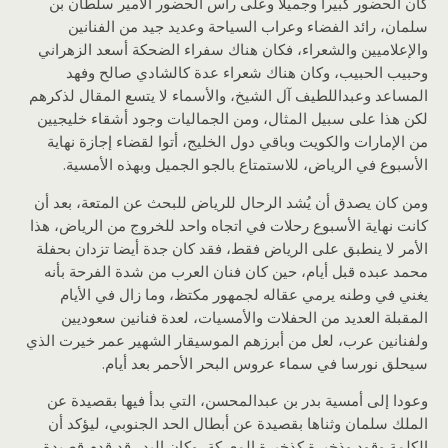
كان الحضور كبيرا وجميلا وعلى رأس الحضور الأمير سلطان بن
سلمان، رائد الفضاء وعراب السياحة وعديد جيد من الفنانين
والإعلاميين والشعراء، فكان هناك سفراء الضحكة أسعد الزهراني
وحبيب الحبيب، وكان هناك شعراء عدة كالشادي صالح وفهد
المساعد وعبداللطيف آل الشيخ، والأسماء لا يتسع المقال لذكرهم
لكن هذا على سبيل المثال، ومن الجماليات وجود أشقاء خليجيين
من الإمارات والكويت وباقي دول الخليج، أتوا لقضاء إجازة نهاية
الأسبوع في الرياض، للاستمتاع بالجو الجميل وبهذه الأمسية.
ومن كان يصدق أن يُشد الرحال للرياض للبحث عن المتعة، بعد أن
كانت نهاية الأسبوع رحلات في اتجاه واحد للخروج من الرياض، هذا
الأمر لا ينطبق على الرياض فقط، فقد كان جدة أيضا تزدان بحفلة
محمد عبده قبل أيام، حين كان فنان العرب من شدة الفرحة بأنه
يغني في وطنه يرمي عقاله لجمهور مكتظ، وما زال في الأيام
المقبلة العديد من الحفلات والأمسيات، لعدة فنانين سعوديين
ولفنانين عرب، لعل من أبرزهم الموسيقار الشهير عمر خيرت الذي
سيحلق نورسا في سماء عروس البحر الأحمر بعد أيام.
وعودا إلى أمسية بدر بن عبدالمحسن، التي بدأ فيها بقصيدة عن
الملك سلمان وثناها بقصيدة عن أبطال الحد الجنوبي، ليؤكد أن
الكلمة وقود وذخيرة كذخيرة المعركة، وكان البدر قد قدم قصيدة