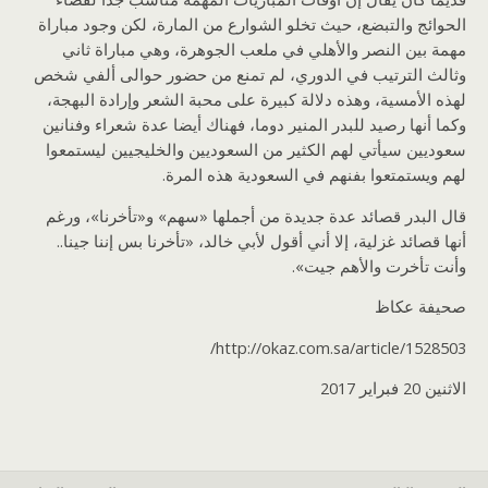
الحوائج والتبضع، حيث تخلو الشوارع من المارة، لكن وجود مباراة
مهمة بين النصر والأهلي في ملعب الجوهرة، وهي مباراة ثاني
وثالث الترتيب في الدوري، لم تمنع من حضور حوالى ألفي شخص
لهذه الأمسية، وهذه دلالة كبيرة على محبة الشعر وإرادة البهجة،
وكما أنها رصيد للبدر المنير دوما، فهناك أيضا عدة شعراء وفنانين
سعوديين سيأتي لهم الكثير من السعوديين والخليجيين ليستمعوا
لهم ويستمتعوا بفنهم في السعودية هذه المرة.
قال البدر قصائد عدة جديدة من أجملها «سهم» و«تأخرنا»، ورغم
أنها قصائد غزلية، إلا أني أقول لأبي خالد، «تأخرنا بس إننا جينا..
وأنت تأخرت والأهم جيت».
صحيفة عكاظ
http://okaz.com.sa/article/1528503/
الاثنين 20 فبراير 2017