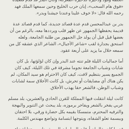
«فوق هام السحب»، إبان حرب الخليج وحين سمعها الملك فهد
رحمه الله قال: «لا خوف علينا وعندنا جيشنا وبدر».
بدر بن عبدالمحسن قدم عدة قصائد جديدة، كما قدم قصائد عدة
قديمة يحفظها الجمهور عن ظهر قلب ويرددها معه، بالرغم من أن
بعضها قيل قبل أن يولد جل الجمهور من طلبة الجامعة، ولعله
استحق بجدارة لقب «شاعر الأجيال»، الشاعر الذي عشقه كل من
سمعه خلال ما يزيد على أربعة عقود.
أما جماليات الليلة فلم تنته عند البدر وإن كان لؤلؤتها، بل كان
شابات وشباب الجامعة نجوما مشرقة في تلك الليلة، كيف كان
الجميع يسير بتنظيم لافت، كيف كان الاحترام هو سيد المكان، لم
يكن هناك أي مضايقات أو تحرش، بل كانت الأخلاق سمة لشابات
وشباب الوطن، فالشعر حقا يهذب الأخلاق.
كانت ليلة انتقلت فيها المملكة للقرن الحادي والعشرين، بلد مسلم
عربي يفخر بالشعر ويفاخر برموزه، بلد يبحث عن التنوير والبهجة
والترفيه المحترم، متمسكا بقيمه بكل حضارة ورقي، بلا احتقان
وببسمة تعلو الشفاه، ويتوجها ابتسامة وتواضع مهندس الكلمة.
قديما كان يقال إن أوقات المباريات المهمة مناسب جدا لقضاء