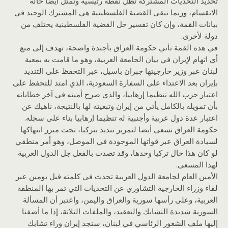
تحديد التحديات المشتركة تظل نقطة رئيسية وتمثل أيضا حالة
الانقسام، وربما تبقى القضية الفلسطينية هي المشترك الوحيد في
بيانات القمة، وإن كان تفسير حل القضية الفلسطينية يختلف من
دولة لأخرى.
في هذه القمة تأتي حكومة العراق بأجندة واضحة، تهدف إلى منع
أي اتهام لإيران في بيان الجامعة العربية، وهو ما قامت به بمعية
لبنان عبر وزير خارجيتها جبران باسيل، عبر التحفظ على التنديد
بإيران بعد الاعتداء على السفارة السعودية، الذي امتد للتحفظ على
اعتبار حزب الله تنظيما إرهابيا، والذي صرح أمينه في آخر خطاباته
بأن تمويله بالكامل يأتي من إيران وتبعيته لها بالنتيجة، ناهيك عن
اعتبار عدة دول عربية وأجنبية له تنظيما إرهابيا بناء على سجله.
حكومة العراق تسعى أيضا لتمرير تنديد بتركيا، تحت مبرر انتهاكها
لسيادة العراق عبر قواتها الموجودة في الموصل، وهو أمر منطقي
لو كان هذا حال تركيا وحدها، وقد تصدت بالفعل جل الدول العربية
لهذا المسعى.
الأمين العام لجامعة الدول العربية تحدث في كلمته قبل يومين عبر
لقاء وزراء الخارجية التشاوري عن التحديات التي تمر بها المنطقة
العربية، وعلى رأسها سورية والعراق واليمن، واعتبر أن المسألة
السورية شديدة التشابك والتعقيد، والملفات الثلاثة، إذا ما أضفنا
إليها ملف الشغور الرئاسي في لبنان، سنجد إيران وراء تشابك