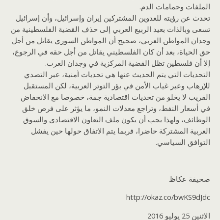
الملفات وحمامات الدم.
تحدث عن رؤيته للعدوين المشتركين إيران وإسرائيل، وأن إسرائيل
تسعى وبالذات بعيد الربيع العربي إلى حذف القضية الفلسطينية من
وجدان المواطن العربي، صحيح أن المواطن السوري يقاتل من أجل
حق الحياة، بعد أن كان الفلسطيني يقاتل من أجل حقه في الرجوع،
إلا أن فلسطين تظل القضية المركزية في وجدان العرب.
التحديات التي يتم الحديث عنها هي تحديات أمنية، عبر التصدي
للإرهاب وعبر غياب الأمن في بؤر التوتر العربية، لكن المستقبل
القريب لا يخلو من تحديات اقتصادية جمة، خصوصا مع الانخفاض
في أسعار النفط، وتراجع معدلات النمو، ما يؤثر على فرص خلق
الوظائف، ولهذا يجب أن يكون ملف التعاون الاقتصادي والسوق
العربية المشتركة حاضرا، فربما يتم الاتفاق حولها حين يفشل
التوافق السياسي.
صحيفة عكاظ
http://okaz.co/bwKS9dJdc
الاثنين 25 يوليو 2016