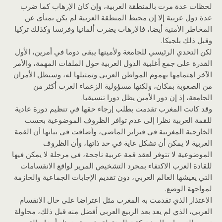
لحظات عدة مرت بالمنطقة العربية، وإن كان الإرهاب كما ضرب
عدة دول عربية إلا إن محيط المنطقة العربية لم يكن بمنأى عن
المخاطر الأمنية أيضا، فالإرهاب يضرب ألمانيا وفرنسا وكذلك تركيا
وقبل ذلك بلجيكا.
لكن التحدي الرئيسي للجامعة ولأمينها يبقى دوما في أمرين، الأول
القدرة على جمع أغلبية الدول العربية حول الملفات المهمة، والأمر
الآخر اهتمامها بهموم المواطن العربي وتمثيلها له، وسيظل الأمران
من الصعوبة بمكان، ولكنها مسؤولية الزعماء العرب أكثر من
الجامعة، إذ إن دور الأمين يظل دورا تنسيقيا.
وقد كانت المغرب تقدمت بطلب إرجاء حقها في تنظيم دورة عادية
للقمة العربية نظرا إلى عدم توافر الظروف الموضوعية بحسب
الخارجية المغربية في فبراير الماضي، وأضافت في بيانها أن القمة
العربية لا يمكن أن تشكل غاية في حد ذاتها، وأن الظروف
الموضوعية لا تتوفر لعقد قمة عربية ناجحة، في مرحلة لا يمكن فيها
للقادة العرب الاكتفاء بمجرد التشخيص المرير لواقع الانقسامات
التي يعيشها العالم العربي، دون تقديم الإجابات الجماعية والحازمة
لمواجهة الوضع.
الاعتذار الذي تقدمت به المغرب مثل اعتراضا على حال الانقسام
العربي، الذي لم يعد بعد الربيع العربي أفضل منه قبل ذلك، محاولة