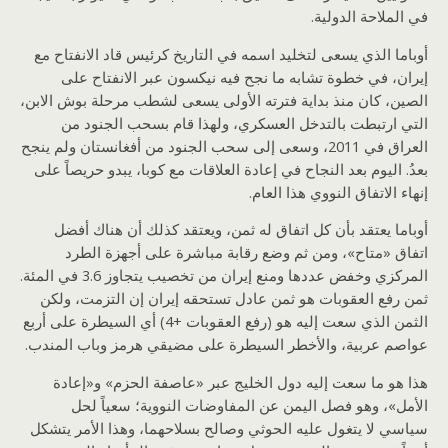
في الملاحة الدولية.
أوباما الذي يسعى لتخليد اسمه في التاريخ كرئيس قاد الانفتاح مع
إيران، في خطوة تشابه ما نجح فيه نيكسون عبر الانفتاح على
الصين، كان منذ بداية فترته الأولى يسعى لشطب مرحلة بوش الابن،
التي ارتبطت بالتدخل العسكري، ولهذا قام بسحب الجنود من
العراق في 2011، وسعى إلى سحب الجنود من أفغانستان ولم ينجح
بعدُ. اليوم بعد النجاح في إعادة العلاقات مع كوبا، يبدو حريصاً على
إنهاء الاتفاق النووي هذا العام.
أوباما يعتقد بأن كل اتفاق له ثمن، ويعتقد كذلك أن هناك أفضل
اتفاق «متاح»، ومن ثم وضع رقابة مباشرة على أجهزة الطرد
المركزي وخفض عددها ومنع إيران من تخصيب يتجاوز 3.6 في المئة.
ثمن رفع العقوبات هو ثمن عادل تستحقه إيران إن التزمت، ولكن
الثمن الذي سعت إليه هو (رفع العقوبات +4) أي السيطرة على أربع
عواصم عربية، والأخطر السيطرة على مضيقي هرمز وباب المندب.
هذا هو ما سعت إليه دول الخليج عبر «عاصفة الحزم» و«إعادة
الأمل»، وهو فصل اليمن عن المفاوضات النووية؛ سعياً لحل
سياسي لا يتغول عليه الحوثي وصالح بسلاحهما، وهذا الأمر يتشكل