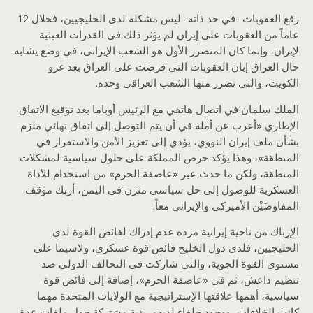
رفع العقوبات -في حد ذاته- ليس مشكلة لدى الخليجيين، فخلال 12
عاماً من العقوبات على إيران لم يؤثر ذلك في القدرات العبثية
لإيران، وإنما كان المتضرر الأول هو الشعب الإيراني، في وضع يشابه
حال العراق إبان العقوبات التي فرضت على العراق بعد غزو
الكويت، والتي تضرر منها الشعب العراقي وحده.
الملك سلمان في اتصال هاتفي مع الرئيس أوباما بعد توقيع الاتفاق
الإطاري «أعرب عن أمله في أن يتم التوصل إلى اتفاق نهائي ملزم
بشأن ملف إيران النووي، يؤدي إلى تعزيز الأمن والاستقرار في
المنطقة»، وهذا يؤكد حرص المملكة على حلول سياسية لمشكلات
المنطقة، ولكن ما حدث عبر «عاصفة الحزم» من استخدام للأداة
العسكرية للوصول إلى حل سياسي متزن في اليمن، أربك موقف
المفاوضَيْن الأميركي والإيراني معاً.
الإرباك من ناحية إيرانية مرده عدم إدراك لفائض القوة لدى
الخليجيين، فلدى دول الخليج فائض قوة عسكري، ولاسيما على
مستوى القوة الجوية، والتي شاركت في التحالف الدولي ضد
تنظيم داعش، ثم في «عاصفة الحزم»، إضافة إلى فائض قوة
سياسية، أهمها علاقتها الإستراتيجية مع الولايات المتحدة مهما
كانت الخلافات، ووجود حلفاء لديهم رؤية مشتركة حول ملفات عدة،