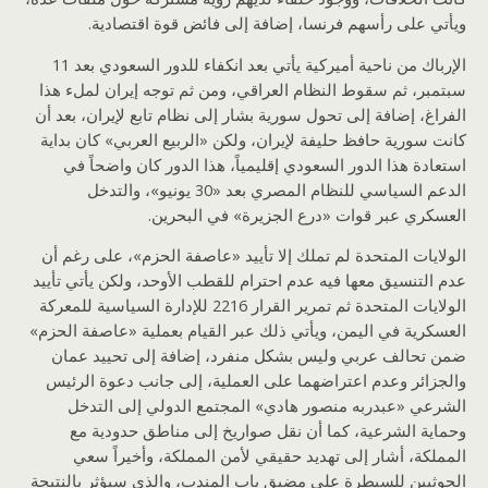
ويأتي على رأسهم فرنسا، إضافة إلى فائض قوة اقتصادية.
الإرباك من ناحية أميركية يأتي بعد انكفاء للدور السعودي بعد 11
سبتمبر، ثم سقوط النظام العراقي، ومن ثم توجه إيران لملء هذا
الفراغ، إضافة إلى تحول سورية بشار إلى نظام تابع لإيران، بعد أن
كانت سورية حافظ حليفة لإيران، ولكن «الربيع العربي» كان بداية
استعادة هذا الدور السعودي إقليمياً، هذا الدور كان واضحاً في
الدعم السياسي للنظام المصري بعد «30 يونيو»، والتدخل
العسكري عبر قوات «درع الجزيرة» في البحرين.
الولايات المتحدة لم تملك إلا تأييد «عاصفة الحزم»، على رغم أن
عدم التنسيق معها فيه عدم احترام للقطب الأوحد، ولكن يأتي تأييد
الولايات المتحدة ثم تمرير القرار 2216 للإدارة السياسية للمعركة
العسكرية في اليمن، ويأتي ذلك عبر القيام بعملية «عاصفة الحزم»
ضمن تحالف عربي وليس بشكل منفرد، إضافة إلى تحييد عمان
والجزائر وعدم اعتراضهما على العملية، إلى جانب دعوة الرئيس
الشرعي «عبدربه منصور هادي» المجتمع الدولي إلى التدخل
وحماية الشرعية، كما أن نقل صواريخ إلى مناطق حدودية مع
المملكة، أشار إلى تهديد حقيقي لأمن المملكة، وأخيراً سعي
الحوثيين للسيطرة على مضيق باب المندب، والذي سيؤثر بالنتيجة