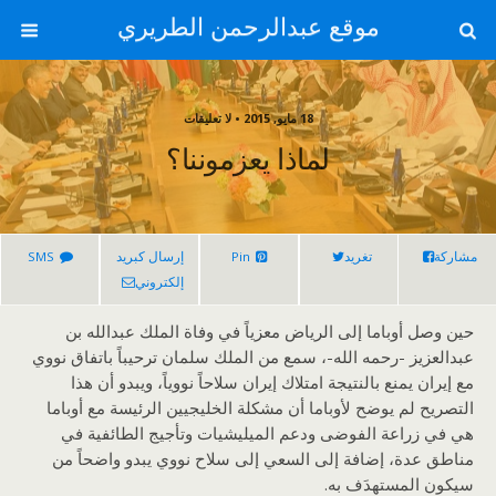
موقع عبدالرحمن الطريري
18 مايو, 2015 • لا تعليقات
لماذا يعزموننا؟
مشاركة
تغريد
Pin
إرسال كبريد
SMS
إلكتروني
حين وصل أوباما إلى الرياض معزياً في وفاة الملك عبدالله بن
عبدالعزيز -رحمه الله-، سمع من الملك سلمان ترحيباً باتفاق نووي
مع إيران يمنع بالنتيجة امتلاك إيران سلاحاً نووياً، ويبدو أن هذا
التصريح لم يوضح لأوباما أن مشكلة الخليجيين الرئيسة مع أوباما
هي في زراعة الفوضى ودعم الميليشيات وتأجيج الطائفية في
مناطق عدة، إضافة إلى السعي إلى سلاح نووي يبدو واضحاً من
سيكون المستهدَف به.