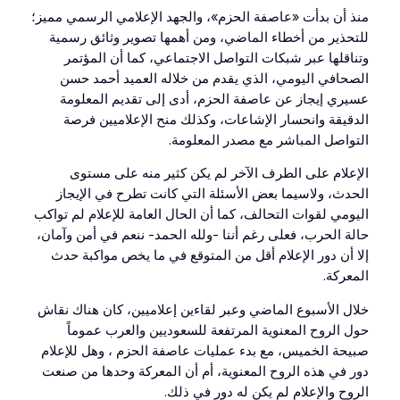
منذ أن بدأت «عاصفة الحزم»، والجهد الإعلامي الرسمي مميز؛
للتحذير من أخطاء الماضي، ومن أهمها تصوير وثائق رسمية
وتناقلها عبر شبكات التواصل الاجتماعي، كما أن المؤتمر
الصحافي اليومي، الذي يقدم من خلاله العميد أحمد حسن
عسيري إيجاز عن عاصفة الحزم، أدى إلى تقديم المعلومة
الدقيقة وانحسار الإشاعات، وكذلك منح الإعلاميين فرصة
التواصل المباشر مع مصدر المعلومة.
الإعلام على الطرف الآخر لم يكن كثير منه على مستوى
الحدث، ولاسيما بعض الأسئلة التي كانت تطرح في الإيجاز
اليومي لقوات التحالف، كما أن الحال العامة للإعلام لم تواكب
حالة الحرب، فعلى رغم أننا -ولله الحمد- ننعم في أمن وآمان،
إلا أن دور الإعلام أقل من المتوقع في ما يخص مواكبة حدث
المعركة.
خلال الأسبوع الماضي وعبر لقاءين إعلاميين، كان هناك نقاش
حول الروح المعنوية المرتفعة للسعوديين والعرب عموماً
صبيحة الخميس، مع بدء عمليات عاصفة الحزم ، وهل للإعلام
دور في هذه الروح المعنوية، أم أن المعركة وحدها من صنعت
الروح والإعلام لم يكن له دور في ذلك.