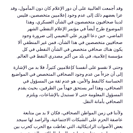
وقد أجمعت الغالبية على أن دور الإعلام كان دون المأمول، وقد
عزا بعضهم ذلك إلى عدم وجود إعلاميين متخصصين، فليس
لدينا صحافيون متخصصون في الشأن العسكري، وهذا
الموضوع طرح أيضاً في مؤتمر الإعلام النفطي الشهر
الماضي، حين دعا الوزير علي النعيمي إلى ضرورة وجود
صحافيين متخصصين في هذا الشأن، فمن غير المنطقي ألا
يكون هناك صحافي متخصص في الشأن النفطي في كل
مؤسسة إعلامية، في بلد من أكبر مصدري النفط في العالم.
وحتى لا نقسو على أنفسنا كإعلاميين كثيراً، فلا بد من الإشارة
إلى أن جزءاً من عدم وجود الصحافي المتخصص في المواضيع
الحساسة كالنفط والأمن، هو عدم ثقة من المسؤول في
الصحافي، وهذا أمر يستحق جهداً من الطرفين، بحيث يقدم
المسؤول المعلومة حتى لا تستبدل بالإشاعات، ويلتزم
الصحافي بأمانة النقل.
ولأننا في زمن المواطن الصحافي، فكان لا بد من متابعة
عاصفة الحزم على الشبكات الاجتماعية، والراصد لها سيجد
بعض الأصوات الراديكالية، التي تعاطت مع الحرب كحرب بين