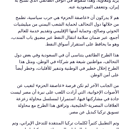
يزيد ومعاوية، وهذا سقوط في الوحل الطائفي الذي تسبح به
إيران، وتتعفف السعودية عنه.
هم لا يدركون أن «عاصفة الحزم» هي حرب سياسية، تطمح
من خلالها دول التحالف لحماية الشعب اليمني من ميليشيات
الحوثي وصالح، وحماية أمنها الإقليمي وتقديم خدمة للعالم
أجمع، عبر ضمان سلامة انتقال النفط عبر مضيق باب المندب،
وهو ما يحافظ على استقرار أسواق النفط.
هذا الطرح الطائفي يتناسى أن في السعودية وفي بعض دول
التحالف، مواطنين شيعة هم شركاء في الوطن، ومثل هذا
الطرح إخلال خطير في الوطنية وتنفير للأقليات، وخطر أيضاً
على أمن الوطن.
من الجانب الآخر لم تكن فرصة «عاصفة الحزم» لتغيب عن
الأصوات الإخوانية، التي أرادت اللعب على نبرة أن مصر ليست
جادة في مشاركتها فيها، استمرارا لمسلسل محاولة زعزعة
العلاقات المصرية-الخليجية، وترافق هذا الطرح مع محاولة
تسويق تركيا كبديل عن مصر.
وتم التطبيل كثيراً لكلمات تركيا المنتقدة للتدخل الإيراني، وتم