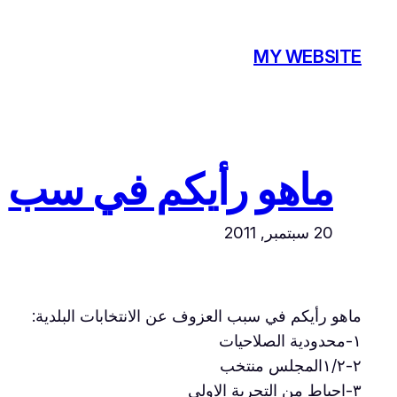
تخطى
إلى
MY WEBSITE
المحتوى
ماهو رأيكم في سب
20 سبتمبر, 2011
ماهو رأيكم في سبب العزوف عن الانتخابات البلدية:
١-محدودية الصلاحيات
٢-١/٢المجلس منتخب
٣-احباط من التجربة الاولى