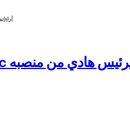
آراء
إت
 هادي من منصبه http://t.c…