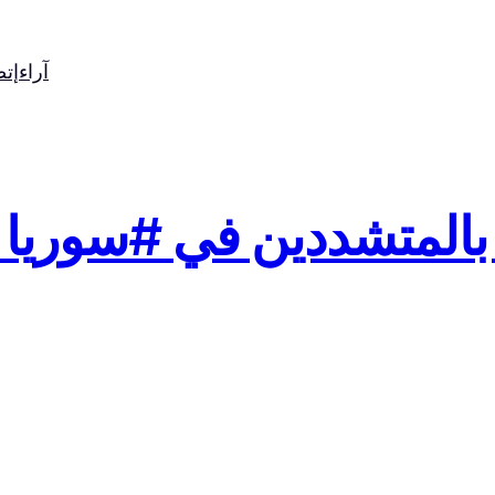
آراء
إت
المتشددين في #سوريا http:…