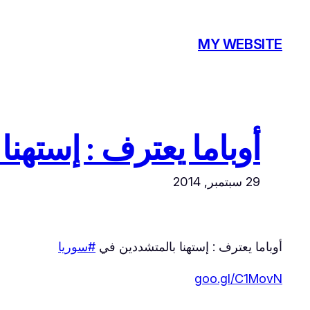
تخطى
إلى
MY WEBSITE
المحتوى
أوباما يعترف : إستهنا ب
29 سبتمبر, 2014
أوباما يعترف : إستهنا بالمتشددين في
#سوريا
goo.gl/C1MovN