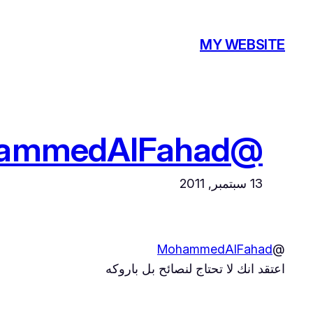
تخطى
إلى
MY WEBSITE
المحتوى
@MohammedAlFahad اعتقد
13 سبتمبر, 2011
MohammedAlFahad
@
اعتقد انك لا تحتاج لنصائح بل باروكه