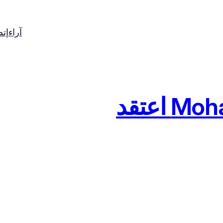
آراء
إت