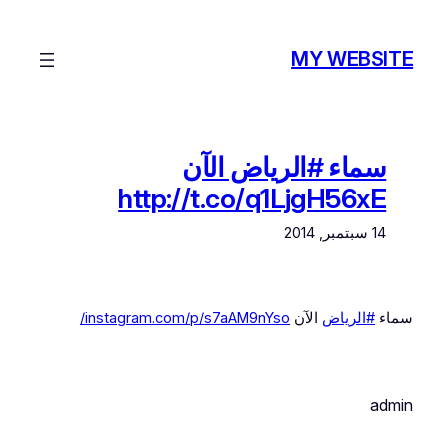
تخطى
إلى
MY WEBSITE
المحتوى
سماء #الرياض الآن
http://t.co/q1LjgH56xE
14 سبتمبر, 2014
سماء
#الرياض
الآن
instagram.com/p/s7aAM9nYso/
admin