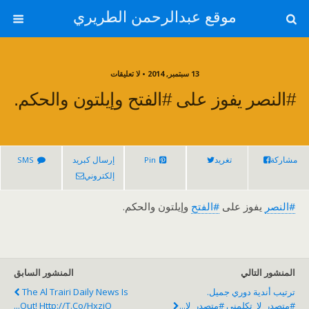
موقع عبدالرحمن الطريري
13 سبتمبر, 2014 • لا تعليقات
#النصر يفوز على #الفتح وإيلتون والحكم.
مشاركة
تغريد
Pin
إرسال كبريد
SMS
إلكتروني
#النصر
يفوز على
#الفتح
وإيلتون والحكم.
المنشور التالي
المنشور السابق
ترتيب أندية دوري جميل.
The Al Trairi Daily News Is
#متصدر_لا_تكلمني #متصدر_لا...
Out! Http://t.co/hxzjO...