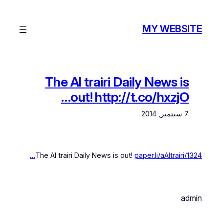
تخطى
إلى
MY WEBSITE
المحتوى
The Al trairi Daily News is
out! http://t.co/hxzjO…
7 سبتمبر, 2014
The Al trairi Daily News is out!
paper.li/aAltrairi/1324…
admin