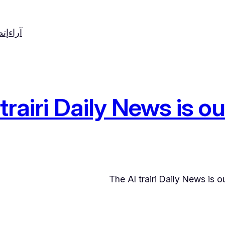
آراء
إت
trairi Daily News is out
The Al trairi Daily News is o