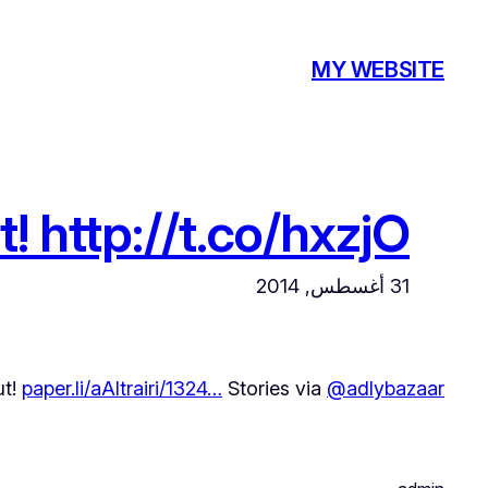
تخطى
إلى
MY WEBSITE
المحتوى
! http://t.co/hxzjO…
31 أغسطس, 2014
ut!
paper.li/aAltrairi/1324…
Stories via
@adlybazaar