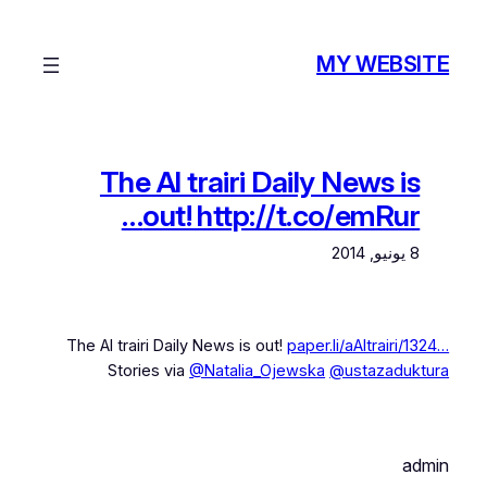
تخطى
إلى
MY WEBSITE
المحتوى
The Al trairi Daily News is
out! http://t.co/emRur…
8 يونيو, 2014
The Al trairi Daily News is out!
paper.li/aAltrairi/1324…
Stories via
@Natalia_Ojewska
@ustazaduktura
admin