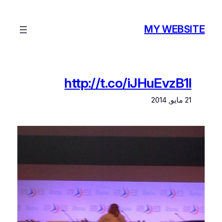
تخطى
إلى
MY WEBSITE
المحتوى
http://t.co/iJHuEvzB1l
21 مايو, 2014