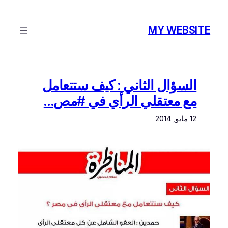
تخطى
إلى
MY WEBSITE
المحتوى
السؤال الثاني : كيف ستتعامل
مع معتقلي الرأي في #مص…
12 مايو, 2014