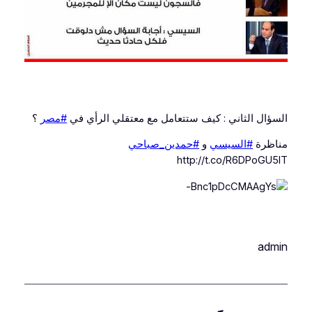
السؤال الثاني : كيف ستتعامل مع معتقلي الرأي في
#مصر
؟
مناظرة
#السيسي
و
#حمدين_صباحي
http://t.co/R6DPoGU5lT
admin