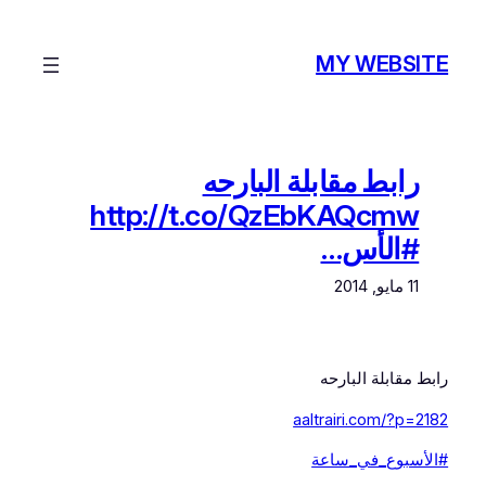
تخطى
إلى
MY WEBSITE
المحتوى
رابط مقابلة البارحه
http://t.co/QzEbKAQcmw
#الأس…
11 مايو, 2014
رابط مقابلة البارحه
aaltrairi.com/?p=2182
#الأسبوع_في_ساعة