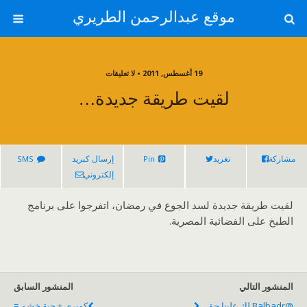
موقع عبدالرحمن الطريري
19 أغسطس, 2011 • لا تعليقات
لقيت طريقة جديدة…
مشاركة
تغريد
Pin
إرسال كبريد
SMS
إلكتروني
لقيت طريقة جديدة لسد الجوع في رمضان، اتفرجوا على برنامج
الطبخ على الفضائية المصرية.
المنشور التالي
المنشور السابق
@balbadr لك علينا حق...
كوبري + حبة خشم =