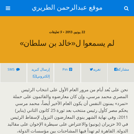
موقع عبدالرحمن الطريري
22 يونيو, 2013 • لا تعليقات
لم يسمعوا ل«خالد بن سلطان»
مشاركة
تغريد
Pin
إرسال كبريد
SMS
إلكتروني
نحن على بُعد أيام من مرور العام الأول على انتخاب الرئيس
المصري محمد مرسي، وإن كان معارضوه والقائمون على حملة
«تمرد» يمنون النفس أن يكون العام الأخير أيضاً، محمد مرسي
يحكم مصر كأول رئيس منتخب بعد ثورة 25 كانون الثاني (يناير)
2011، وفي نهاية الشهر ينوي المعارضون النزول لإسقاط الرئيس
في 30 حزيران (يونيو) والاعتراض على سيطرة الإخوان على مقاليد
الدولة. القاهرة لم تهدأ فيها المشاحنات بين مؤسسات الدولة،