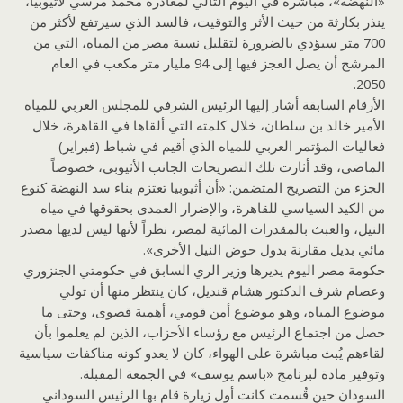
«النهضة»، مباشرة في اليوم التالي لمغادرة محمد مرسي لأثيوبيا،
ينذر بكارثة من حيث الأثر والتوقيت، فالسد الذي سيرتفع لأكثر من
700 متر سيؤدي بالضرورة لتقليل نسبة مصر من المياه، التي من
المرشح أن يصل العجز فيها إلى 94 مليار متر مكعب في العام
2050.
الأرقام السابقة أشار إليها الرئيس الشرفي للمجلس العربي للمياه
الأمير خالد بن سلطان، خلال كلمته التي ألقاها في القاهرة، خلال
فعاليات المؤتمر العربي للمياه الذي أقيم في شباط (فبراير)
الماضي، وقد أثارت تلك التصريحات الجانب الأثيوبي، خصوصاً
الجزء من التصريح المتضمن: «أن أثيوبيا تعتزم بناء سد النهضة كنوع
من الكيد السياسي للقاهرة، والإضرار العمدى بحقوقها في مياه
النيل، والعبث بالمقدرات المائية لمصر، نظراً لأنها ليس لديها مصدر
مائي بديل مقارنة بدول حوض النيل الأخرى».
حكومة مصر اليوم يديرها وزير الري السابق في حكومتي الجنزوري
وعصام شرف الدكتور هشام قنديل، كان ينتظر منها أن تولي
موضوع المياه، وهو موضوع أمن قومي، أهمية قصوى، وحتى ما
حصل من اجتماع الرئيس مع رؤساء الأحزاب، الذين لم يعلموا بأن
لقاءهم يُبث مباشرة على الهواء، كان لا يعدو كونه مناكفات سياسية
وتوفير مادة لبرنامج «باسم يوسف» في الجمعة المقبلة.
السودان حين قُسمت كانت أول زيارة قام بها الرئيس السوداني