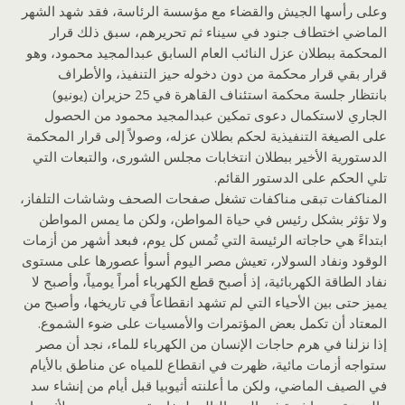
وعلى رأسها الجيش والقضاء مع مؤسسة الرئاسة، فقد شهد الشهر
الماضي اختطاف جنود في سيناء ثم تحريرهم، سبق ذلك قرار
المحكمة ببطلان عزل النائب العام السابق عبدالمجيد محمود، وهو
قرار بقي قرار محكمة من دون دخوله حيز التنفيذ، والأطراف
بانتظار جلسة محكمة استئناف القاهرة في 25 حزيران (يونيو)
الجاري لاستكمال دعوى تمكين عبدالمجيد محمود من الحصول
على الصيغة التنفيذية لحكم بطلان عزله، وصولاً إلى قرار المحكمة
الدستورية الأخير ببطلان انتخابات مجلس الشورى، والتبعات التي
تلي الحكم على الدستور القائم.
المناكفات تبقى مناكفات تشغل صفحات الصحف وشاشات التلفاز،
ولا تؤثر بشكل رئيس في حياة المواطن، ولكن ما يمس المواطن
ابتداءً هي حاجاته الرئيسة التي تُمس كل يوم، فبعد أشهر من أزمات
الوقود ونفاد السولار، تعيش مصر اليوم أسوأ عصورها على مستوى
نفاد الطاقة الكهربائية، إذ أصبح قطع الكهرباء أمراً يومياً، وأصبح لا
يميز حتى بين الأحياء التي لم تشهد انقطاعاً في تاريخها، وأصبح من
المعتاد أن تكمل بعض المؤتمرات والأمسيات على ضوء الشموع.
إذا نزلنا في هرم حاجات الإنسان من الكهرباء للماء، نجد أن مصر
ستواجه أزمات مائية، ظهرت في انقطاع للمياه عن مناطق بالأيام
في الصيف الماضي، ولكن ما أعلنته أثيوبيا قبل أيام من إنشاء سد