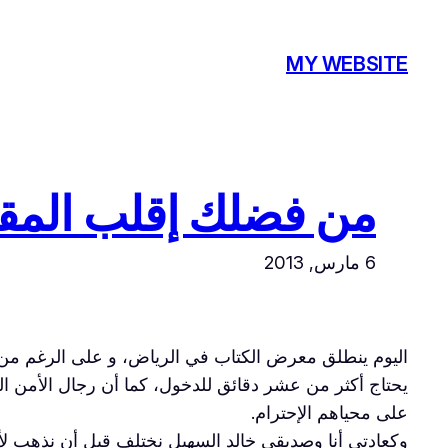
تخطى
إلى
MY WEBSITE
المحتوى
من فضلك إقلب المق
6 مارس, 2013
اليوم ينطلق معرض الكتاب في الرياض، و على الرغم من حب
يحتاج أكثر من عشر دقائق للدخول، كما أن رجال الأمن ال
على محياهم الإحترام.
وكعادتي أنا وصديقي خالد السهيل نختلف قبل أن نذهب لأي 