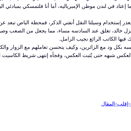
عتاد في لندن موطن الإمبرياليه، أما أنا فلتمسكي بمبادئي الب
ر إستخدام وسيلتا النقل أنفتي الذكر، فمحطة الباص تبعد عن 
زل خالد، تغلق عند السادسه مساء، مما يجعل من الصعب وصولن
 فيها الكاتب الرائع نجيب الزامل.
 بكل ود مع الزائرين، وكيف يتحسن تعاملهم مع الزوار والكتا
أو العكس شبهه حتى يٌثبت العكس، وفجأه إنتهى شريط الكاسيت 