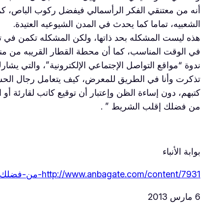
أنه من معتنقي الفكر الرأسمالي فيفضل ركوب الباص، كما إ
الشعبيه، تماما كما يحدث في المدن الشيوعيه العتيدة.
هذه ليست المشكله بحد ذاتها، ولكن المشكله تكمن في تعذ
في الوقت المناسب، كما أن محطة القطار القريبه من من
ندوة “مواقع التواصل الإجتماعي الإلكترونية”، والتي يشارك
تذكرت وأنا في الطريق للمعرض، كيف يتعامل رجال الحسبه
كتبهم، دون إساءة الظن وإعتبار أن توقيع كاتب لقارئة 
من فضلك إقلب الشريط ” .
بوابة الأنباء
http://www.anbagate.com/content/7931-من-فضلك-إقلب-المقال
6 مارس 2013