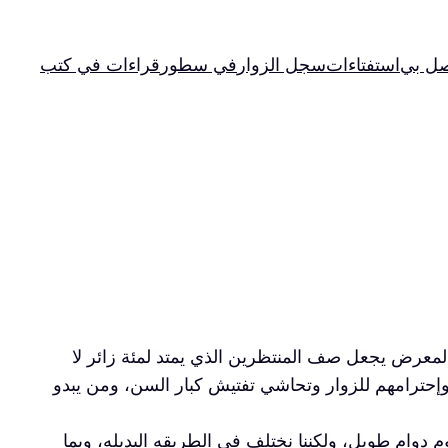
صل بي
استفتاءات
سجل الزوار
في سطور
قراءات في كتب
المعرض يجعل صف المنتظرين الذي يمتد لمئة زائر لا
 وإحترامهم للزوار وتحاشي تفتيش كبار السن، ومن يبدو
 دوام طويل، ولكننا نختلف في الطريقه البديله، وبما