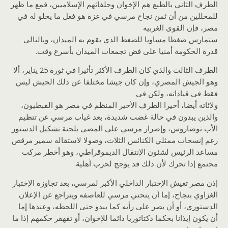
الطرف الثاني بالطبع هم الإخوان وحلفائهم الإسلاميين، فمع ما ظهر
للمحللين من أن ثمن نجاح مرسي في غزة هو فعل ما يحلو له في
مصر، فإن القوى الغربيه
ستمارس ضغطا مساويا للضغط الذي يقوم به الميدان، وبالتالي
قدرة الحكومة أمنيا على فض تجمعات الميدان بأسرع وقت.
الطرف الثالث والذي كان الطرف الأكثر تأثيرا في ثورة 25 يناير، ألا
وهو الجيش المصري، وإن كان جيشا مختلفا عن ذلك الجيش ليس
فقط في قياداته، ولكن في
ولائاته أيضا، أخيرا الطرف الأخير المنظم في مصر هو القبطيون،
والذين يبدون في حالة غضب شديدة، بعد غياب مرسي عن تنظيم
الأب توضاروس، وإصرار مرسي على المضى بلجنة تشكيل الدستور
رغم إنسحاب ممثلي الكنائس الثلاث، وصولا لاستقاله سمير مرقص
مساعد الرئيس لشئون الإنتقال الديموقراطي، وهو أخطر مركب
مجتمع إذا تحرك لأن ذلك قد يؤجج لحرب أهلية.
إذن مصر تعيش الإختبار الداخلي الأكبر لمرسي، بعد تجاوزه الإختبار
الغزاوي بنجاح، إما أن ينحني مرسي للعاصفه ويتراجع عن الإعلان
الدستوري، أو أن يصر على رأيه كما يبدو حتى اللحظه، وعندها إما
أن يكون إيذانا بحكما دكتاتوريا دائما للإخوان، أو تقهقر حكمهم إذا ما