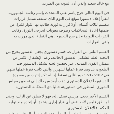
مع خالد سعيد والذي أدى لموته من الضرب.
في اليوم التالي خرج ياسر علي المتحدث بإسم رئاسة الجمهورية،
ليقرأ إعلانا دستورا موقع في اليوم الذي سبقه، يشمل قرارات
تنقسم لثلاث أقسام، أولا قرارات ثورية طالب بها الثوار كثيرا، من
ضمنها إعادة المحاكمات وصرف معونات لجرحى الثورة، وكانت
القرارات الثورية – إن صح التعبير- ، هي الغطاء الذي مررت به
باقي القرارات.
القسم الثاني من القرارات، قسم دستوري يجعل الدستور يخرج من
اللجنه العليا لتشكيل الدستور الحاليه، رغم الإنشقاق الكبير من
ممثلي القوى المدنيه، عبر تحصين لجنه تشكيل الدستور ضد
الطعون، بل ومد فترة عملها لشهرين والتي كانت فترة عملها تنتهي
في 12/12/2012 ، وبالتالي تسقط إذا لم تكن إنتهت من مسودة
الدستور، الإعلان الدستوري ذهب أبعد من ذلك إلى تحصين مجلس
الشورى المنظور في دستوريته حاليا دى المحكمه الدستورية.
القسم الآخير يجعل مرسي نصف إله، فهو لا ينطق عن الزلل، وحتى
لو نطق فليس لأحد نقض أي قرار إداري يتخذة، أو إتخذه منذ توليه
الحكم، فالإعلان الدستوري
يحصن قراراته من الطعن أو الرد أو عدم التنفيذ، أو المحاسبه عليه