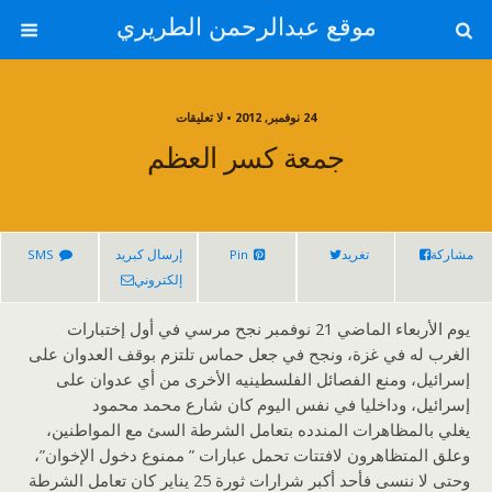
موقع عبدالرحمن الطريري
24 نوفمبر, 2012 • لا تعليقات
جمعة كسر العظم
مشاركة
تغريد
Pin
إرسال كبريد
SMS
إلكتروني
يوم الأربعاء الماضي 21 نوفمبر نجح مرسي في أول إختبارات
الغرب له في غزة، ونجح في جعل حماس تلتزم بوقف العدوان على
إسرائيل، ومنع الفصائل الفلسطينيه الأخرى من أي عدوان على
إسرائيل، وداخليا في نفس اليوم كان شارع محمد محمود
يغلي بالمظاهرات المندده بتعامل الشرطة السئ مع المواطنين،
وعلق المتظاهرون لافتتات تحمل عبارات ” ممنوع دخول الإخوان”،
وحتى لا ننسى فأحد أكبر شرارات ثورة 25 يناير كان تعامل الشرطة