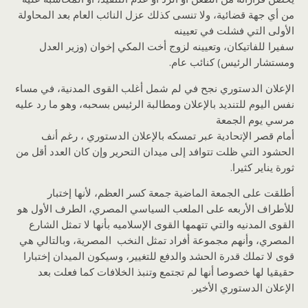
من أي جهة قضائية، ولا تنسى كذلك عزل النائب العام بعد المحاولة
الأولى التي فشلت في تعيينه
سفيرا للفاتيكان، وتعيينه لزوج أخت المكي إخوان (وزير العدل
ومستشار الرئيس) كنائب عام.
الإعلان الدستوري نجح في لم شمل أغلب القوى المدنية، في مساء
نفس اليوم للتنديد بالإعلان ومطالبة الرئيس بسحبه، وهو ما رد عليه
مرسي يوم الجمعة
أمام قصر الإتحادية عبر تمسكه بالإعلان الدستوري ، رغم أنف
الحشود التي ظلت تتوافد إلى ميدان التحرير وإن كان العدد أقل من
ثورة يناير كثيرا.
أطلقت على الجمعة الماضية جمعة كسر العظم، لأنها إختبار
للأطراف الأربعه على الملعب السياسي المصري، الطرف الأول هو
القوى المدنيه والتي تتهمها القوى الإسلاميه بأنها لا تمثل الشارع
المصري، وأنهم مجموعة أفراد تمثل النخب المصرية، وبالتالي هي
قوى لا تملك قدرة الحشد والدفع للتغيير، وسيكون الميدان إختبارا
حقيقيا لها خصوصا أنها لم تجتمع وتنبذ الخلافات كما فعلت بعد
الإعلان الدستوري الأخير.