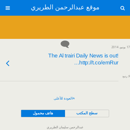
موقع عبدالرحمن الطريري
17 يونيو, 2014
The Al trairi Daily News is out!
http://t.co/emRur…
لا ردود
العودة للأعلى
سطح المكتب
هاتف محمول
عبدالرحمن سليمان الطريري