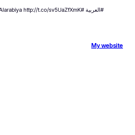
#العربية #Alarabiya http://t.co/sv5UaZfXmK
My website