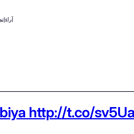
آراء
إت