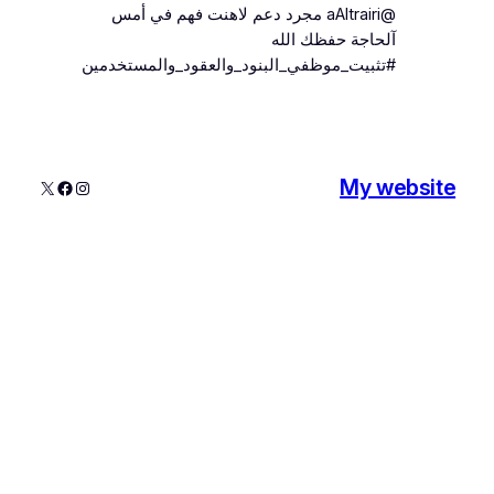
@aAltrairi مجرد دعم لاهنت فهم في أمس
آلحاجة حفظك الله
#تثبيت_موظفي_البنود_والعقود_والمستخدمين
My websi
إنستجرام
إكس
فيسبوك