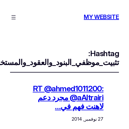
MY WEBSI
Hashta
بيت_موظفي_البنود_والعقود_والمستخدمين
RT @ahmed1011200:
@aAltrairi مجرد دعم
لاهنت فهم في…
27 نوفمبر, 2014