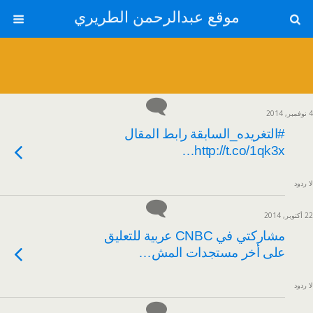
موقع عبدالرحمن الطريري
4 نوفمبر, 2014
#التغريده_السابقة رابط المقال
http://t.co/1qk3x…
لا ردود
22 أكتوبر, 2014
مشاركتي في CNBC عربية للتعليق
على أخر مستجدات المش…
لا ردود