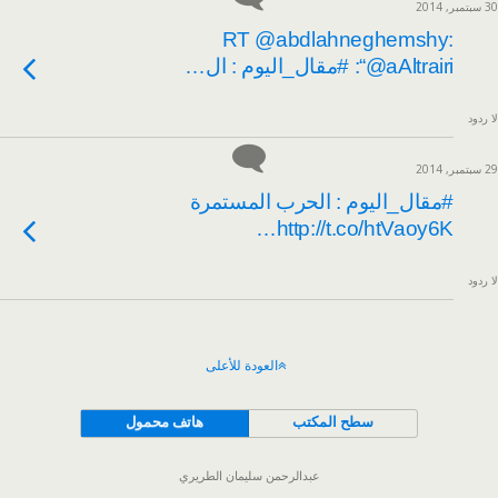
30 سبتمبر, 2014
RT @abdlahneghemshy:
“@aAltrairi: #مقال_اليوم : ال…
لا ردود
29 سبتمبر, 2014
#مقال_اليوم : الحرب المستمرة
http://t.co/htVaoy6K…
لا ردود
العودة للأعلى
سطح المكتب
هاتف محمول
عبدالرحمن سليمان الطريري