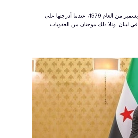
تعود العقوبات في سورية إلى فترة حافظ الأسد، حيث فرضت الولايات المتحدة أولى عقوباتها على سوريا في ديسمبر من العام 1979، عندما أدرجتها على
 لبنان. وتلا ذلك موجتان من العقوبات