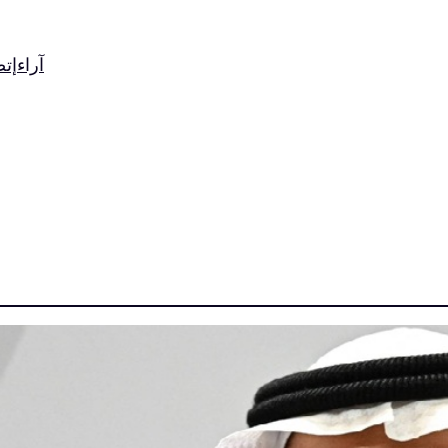
آراء
إت