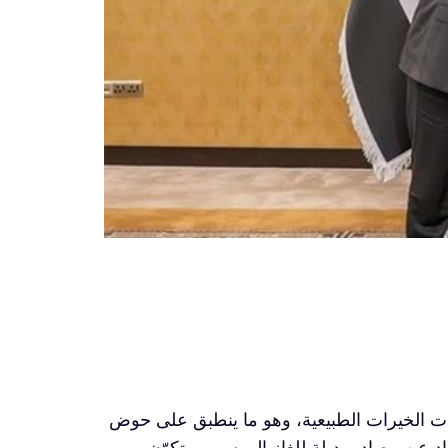
 وجدت الخيرات الطبيعية، وهو ما ينطبق على حوض
لعاب الغربي تحديداً مع العام ٢٠٢٢ والبحث الأوروبي الجاد عن مصادر بديلة للغاز الروسي. ويتكوّن